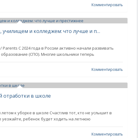
Комментировать
В чем разница между техникумом, училищем и колледжем: что лучше и престижнее
 Parents С 2024 года в России активно начали развивать
образование (СПО). Многие школьники теперь
Комментировать
й отработки в школе
летом к уборке в школе Счастлив тот, кто не услышит в
не уезжайте, ребенок будет ходить на летнюю
Комментировать