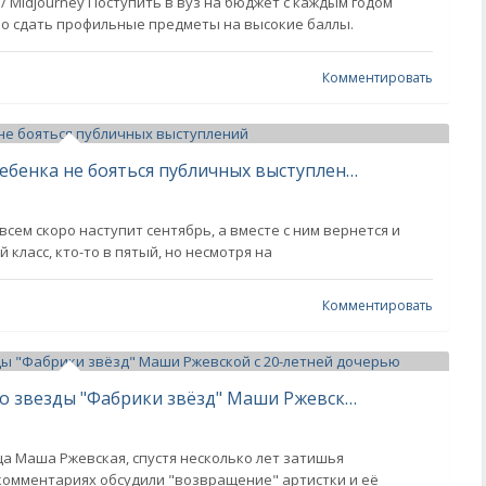
/ Midjourney Поступить в вуз на бюджет с каждым годом
но сдать профильные предметы на высокие баллы.
Комментировать
Готовимся к школе: как научить ребенка не бояться публичных выступлений
сем скоро наступит сентябрь, а вместе с ним вернется и
 класс, кто-то в пятый, но несмотря на
Комментировать
"Легенда". В сети обсуждают видео звезды "Фабрики звёзд" Маши Ржевской с 20-летней дочерью
ца Маша Ржевская, спустя несколько лет затишья
 комментариях обсудили "возвращение" артистки и её