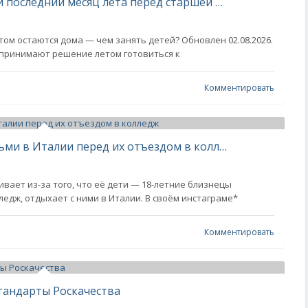
Как подростку с пользой провести последний месяц лета перед старшей школой?
том остаются дома — чем занять детей? Обновлен 02.08.2026.
 принимают решение летом готовиться к
Комментировать
Дженнифер Лопес отдыхает с детьми в Италии перед их отъездом в колледж
вает из-за того, что её дети — 18-летние близнецы
едж, отдыхает с ними в Италии. В своём инстаграме*
Комментировать
тандарты Роскачества