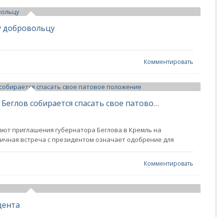
у добровольцу
Комментировать
«Липа» против антирейтинга: как Беглов собирается спасать свое патовое положение
ют приглашения губернатора Беглова в Кремль на
ичная встреча с президентом означает одобрение для
Комментировать
дента