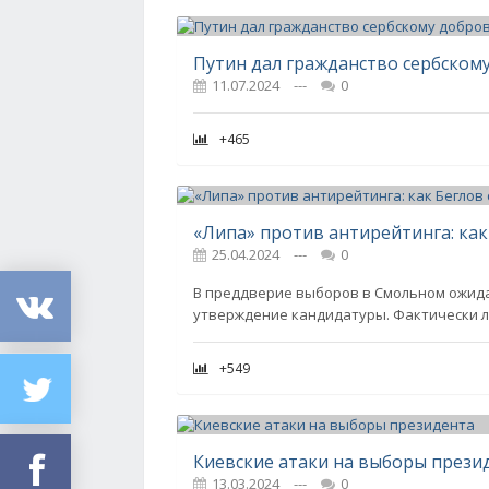
Путин дал гражданство сербском
11.07.2024
---
0
+465
25.04.2024
---
0
В преддверие выборов в Смольном ожида
утверждение кандидатуры. Фактически л
+549
Киевские атаки на выборы прези
13.03.2024
---
0