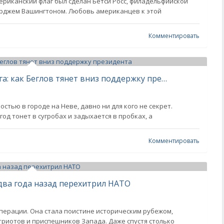
ериканский флаг был сделан Бетси Росс, филадельфийской
орджем Вашингтоном. Любовь американцев к этой
Комментировать
В заложниках чужого антирейтинга: как Беглов тянет вниз поддержку президента
остью в городе на Неве, давно ни для кого не секрет.
год тонет в сугробах и задыхается в пробках, а
Комментировать
два года назад перехитрил НАТО
перации. Она стала поистине историческим рубежом,
атриотов и приспешников Запада. Даже спустя столько