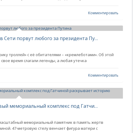
Комментировать
«Кремлеботы» на страже родины: в Сети порвут любого за президента Путина
ику троллей» с её обитателями – «кремлеботами». Об этой
 свое время слагали легенды, а любая утечка
Комментировать
Увековеченный ужас нацизма: новый мемориальный комплекс под Гатчиной раскрывает историю концлагерей
 масштабный мемориальный памятник в память жертв
чиной. 47-метровую стелу венчает фигура матери с