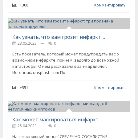
+308
Комментировать
Как узнать, что вам грозит инфаркт: три признака назвала кардиолог
23.05.2023
---
0
Есть показатель, который может предупредить вас о
возможном инфаркте, причем, задолго до возможной
катастрофы. О нем рассказала врач-кардиолог.
Источник: unsplash.com По
+351
Комментировать
Как может маскироваться инфаркт миокарда: 6 нетипичных симптомов
25.04.2023
---
0
На сегодняшний день✅ СЕРДЕЧНО-СОСУДИСТЫЕ