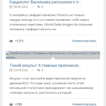
Кардиолог Васильева рассказала о правиле «пяти А», которое поможет диагностировать инфаркт
08.05.2022
---
0
У человека с инфарктом может болеть не только
сердце: иногда это состояние проявляет себя через
атипичные симптомы. iStock/Getty Images На спасение
человека с инфарктом есть не
+1215
Комментировать
Тихий инсульт: 6 главных признаков, которые могут спасти жизнь
24.04.2022
---
0
Инсульт стал третьей в мире причиной смерти по
данным ВОЗ. Что еще хуже, основная часть этой
печальной статистики принадлежит так называемому
«тихому» инсульту, распознать который
+789
Комментировать