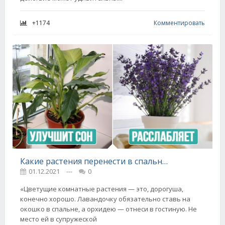
+1174
Комментировать
Какие растения перенести в спальню, чтобы муж бежал туда со всех ног и всегда был в хорошем расположении духа
01.12.2021
---
0
«Цветущие комнатные растения — это, дорогуша,
конечно хорошо. Лавандочку обязательно ставь на
окошко в спальне, а орхидею — отнеси в гостиную. Не
место ей в супружеской