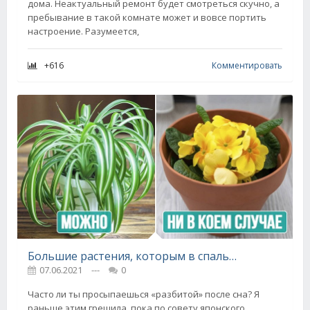
дома. Неактуальный ремонт будет смотреться скучно, а
пребывание в такой комнате может и вовсе портить
настроение. Разумеется,
+616
Комментировать
Большие растения, которым в спальне не место
07.06.2021
---
0
Часто ли ты просыпаешься «разбитой» после сна? Я
раньше этим грешила, пока по совету японского