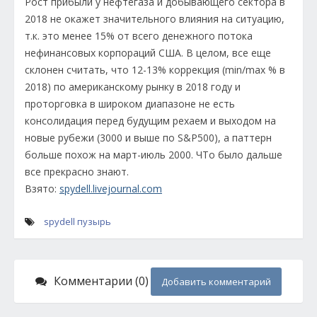
Рост прибыли у нефтегаза и добывающего сектора в
2018 не окажет значительного влияния на ситуацию,
т.к. это менее 15% от всего денежного потока
нефинансовых корпораций США. В целом, все еще
склонен считать, что 12-13% коррекция (min/max % в
2018) по американскому рынку в 2018 году и
проторговка в широком диапазоне не есть
консолидация перед будущим рехаем и выходом на
новые рубежи (3000 и выше по S&P500), а паттерн
больше похож на март-июль 2000. ЧТо было дальше
все прекрасно знают.
Взято:
spydell.livejournal.com
spydell
пузырь
Комментарии (0)
Добавить комментарий