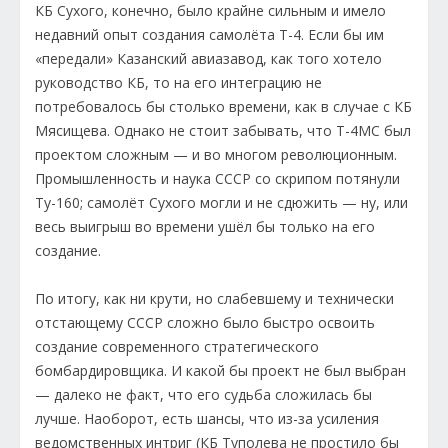
КБ Сухого, конечно, было крайне сильным и имело
недавний опыт создания самолёта Т-4. Если бы им
«передали» Казанский авиазавод, как того хотело
руководство КБ, то на его интеграцию не
потребовалось бы столько времени, как в случае с КБ
Мясищева. Однако не стоит забывать, что Т-4МС был
проектом сложным — и во многом революционным.
Промышленность и наука СССР со скрипом потянули
Ту-160; самолёт Сухого могли и не сдюжить — ну, или
весь выигрыш во времени ушёл бы только на его
создание.
По итогу, как ни крути, но слабевшему и технически
отстающему СССР сложно было быстро освоить
создание современного стратегического
бомбардировщика. И какой бы проект не был выбран
— далеко не факт, что его судьба сложилась бы
лучше. Наоборот, есть шансы, что из-за усиления
ведомственных интриг (КБ Туполева не простило бы