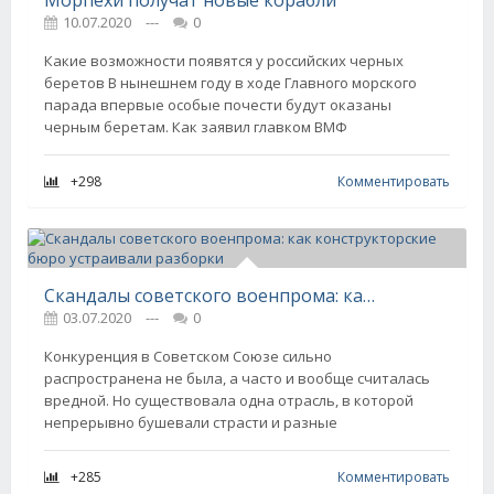
Морпехи получат новые корабли
10.07.2020
---
0
Какие возможности появятся у российских черных
беретов В нынешнем году в ходе Главного морского
парада впервые особые почести будут оказаны
черным беретам. Как заявил главком ВМФ
+298
Комментировать
Скандалы советского военпрома: как конструкторские бюро устраивали разборки
03.07.2020
---
0
Конкуренция в Советском Союзе сильно
распространена не была, а часто и вообще считалась
вредной. Но существовала одна отрасль, в которой
непрерывно бушевали страсти и разные
+285
Комментировать