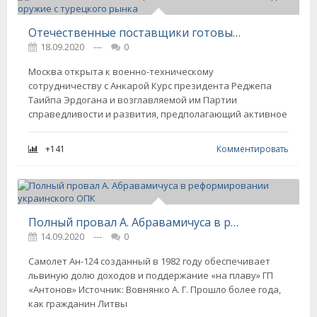
Отечественные поставщики готовы вытеснить западное оружие с турецкого рынка
18.09.2020
---
0
Москва открыта к военно-техническому
сотрудничеству с Анкарой Курс президента Реджепа
Таийпа Эрдогана и возглавляемой им Партии
справедливости и развития, предполагающий активное
+141
Комментировать
Полный провал А. Абравамичуса в реформировании украинского ОПК
14.09.2020
---
0
Самолет Ан-124 созданный в 1982 году обеспечивает
львиную долю доходов и поддержание «на плаву» ГП
«Антонов» Источник: Вовнянко А. Г. Прошло более года,
как гражданин Литвы