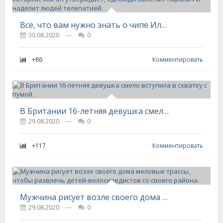
Всё, что вам нужно знать о чипе Илона Маска Neuralink AI, который, как он утверждает, однажды вылечит паралич и наделит людей телепатией.
30.08.2020
---
0
+86
Комментировать
В Британии 16-летняя девушка смело вступила в схватку с пумой.
29.08.2020
---
0
+117
Комментировать
Мужчина рисует возле своего дома меловые трассы, чтобы развлечь детей-велосипедистов со своего района.
29.08.2020
---
0