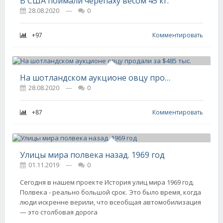
В США поймали черепаху весом 45 кг.
28.08.2020
---
0
+97
Комментировать
На шотландском аукционе овцу продали за $485 тыс.
28.08.2020
---
0
+87
Комментировать
Улицы мира полвека назад. 1969 год
01.11.2019
---
0
Сегодня в нашем проекте История улиц мира 1969 год.
Полвека - реально большой срок. Это было время, когда
люди искренне верили, что всеобщая автомобилизация
— это столбовая дорога