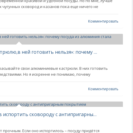
овременной красивой и удобной посуды. Но по мне, лучше
 чугунных сковород и казанов пока еще ничего не
Комментировать
«Выброси свою алюминиевую кастрюлю,в ней готовить нельзя»: почему посуда из алюминия стала опасной? Разбираюсь в непростом вопросе
расывайте свои алюминиевые кастрюли. В них готовить
ледствиями. Но я искренне не понимаю, почему
Комментировать
Не делайте так! 8 верных способов испортить сковороду с антипригарным покрытием
 прочным. Если оно испортилось – посуду придётся