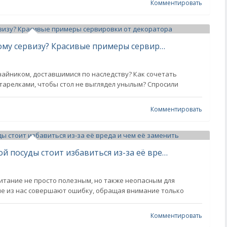
Комментировать
Как найти применение бабушкиному сервизу? Красивые примеры сервировки от декоратора
 чайником, доставшимися по наследству? Как сочетать
тарелками, чтобы стол не выглядел унылым? Спросили
Комментировать
Керамика вместо тефлона: от какой посуды стоит избавиться из-за её вреда и чем её заменить
питание не просто полезным, но также неопасным для
гие из нас совершают ошибку, обращая внимание только
Комментировать