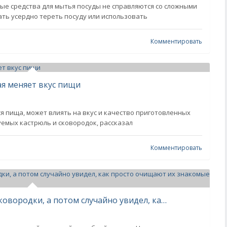
ые средства для мытья посуды не справляются со сложными
ть усердно тереть посуду или использовать
Комментировать
ая меняет вкус пищи
ся пища, может влиять на вкус и качество приготовленных
уемых кастрюль и сковородок, рассказал
Комментировать
Уже собирался выкинуть старые сковородки, а потом случайно увидел, как просто очищают их знакомые белорусы и повторил. От нагара ни следа