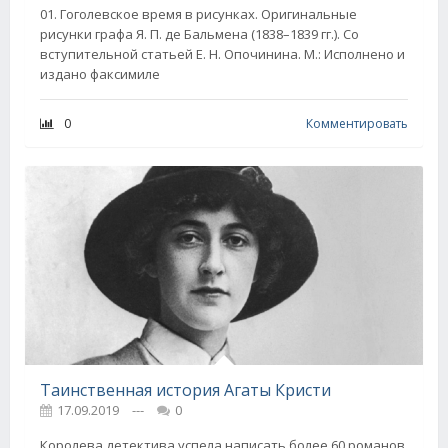
01. Гоголевское время в рисунках. Оригинальные
рисунки графа Я. П. де Бальмена (1838–1839 гг.). Со
вступительной статьей Е. Н. Опочинина. М.: Исполнено и
издано факсимиле
0
Комментировать
Таинственная история Агаты Кристи
17.09.2019
---
0
Королева детектива успела написать более 60 романов