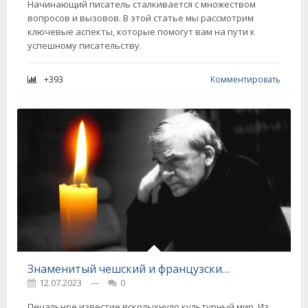
Начинающий писатель сталкивается с множеством
вопросов и вызовов. В этой статье мы рассмотрим
ключевые аспекты, которые помогут вам на пути к
успешному писательству.
+393
Комментировать
Знаменитый чешский и французский писатель Милан Кундера улетел на небеса, мастеру слова было 94 года
12.07.2023
---
0
Печальное известие всколыхнуло культурный мир. Из