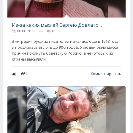
Из-за каких мыслей Сергею Довлатову стало неудобно в своей стране и почему он ее покинул
08.06.2022
---
0
Эмиграция русских писателей началась еще в 1918 году
и продлилась вплоть до 90-х годов. У людей была масса
причин покинуть Советскую Россию, а некоторых из
страны высылали
+661
Комментировать