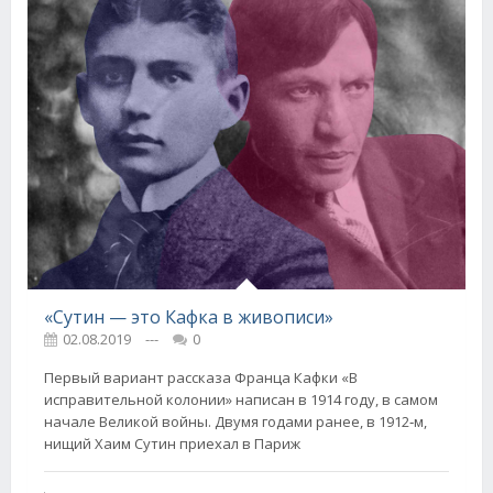
«Сутин — это Кафка в живописи»
02.08.2019
---
0
Первый вариант рассказа Франца Кафки «В
исправительной колонии» написан в 1914 году, в самом
начале Великой войны. Двумя годами ранее, в 1912‑м,
нищий Хаим Сутин приехал в Париж