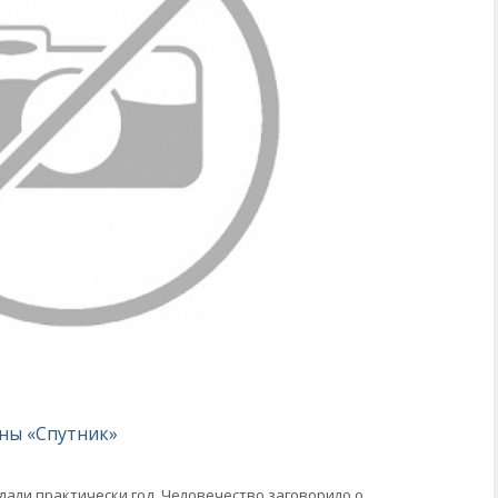
ны «Спутник»
дали практически год. Человечество заговорило о