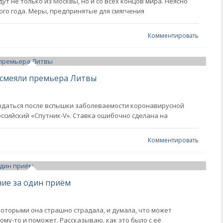
т не только из Москвы, но и со всех концов мира. Неясно
ого года. Меры, предпринятые для смягчения
Комментировать
ысмеяли премьера Литвы
вдаться после вспышки заболеваемости коронавирусной
ссийский «Спутник-V». Ставка ошибочно сделана на
Комментировать
ние за один приём
оторыми она страшно страдала, и думала, что может
кому-то и поможет. Рассказываю, как это было с её