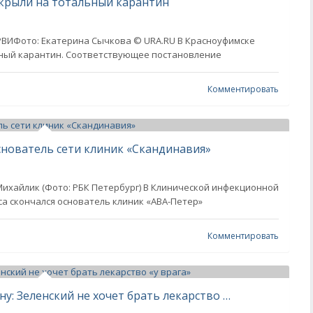
акрыли на тотальный карантин
РВИФото: Екатерина Сычкова © URA.RU В Красноуфимске
ьный карантин. Соответствующее постановление
Комментировать
снователь сети клиник «Скандинавия»
ихайлик (Фото: РБК Петербург) В Клинической инфекционной
са скончался основатель клиник «АВА-Петер»
Комментировать
Киев клянчит европейскую вакцину: Зеленский не хочет брать лекарство «у врага»