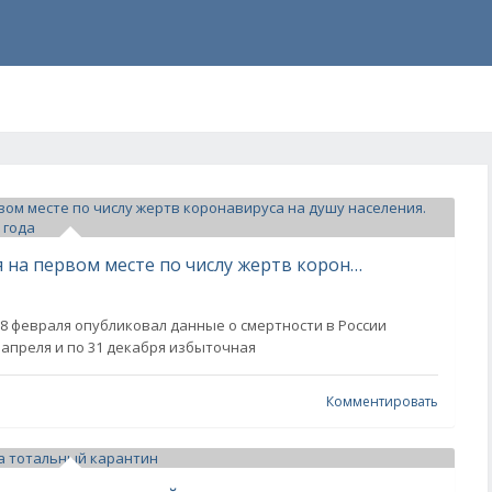
Теперь почти официально: Россия на первом месте по числу жертв коронавируса на душу населения. Это результат действий властей летом 2020 года
 8 февраля опубликовал данные о смертности в России
 с апреля и по 31 декабря избыточная
Комментировать