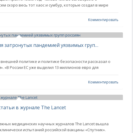
ем скоро весь тот хаос и сумбур, которые создал в мире
Комментировать
Евросоюз выделил 13 млн евро для затронутых пандемией уязвимых групп россиян
 внешней политике и политике безопасности рассказал о
 «В России ЕС уже выделил 13 миллионов евро для
Комментировать
статьи в журнале The Lancet
тижных медицинских научных журналов The Lancet вышла
 клинически испытаний российской вакцины «Спутник».