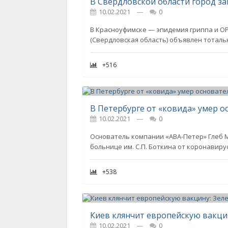
В Свердловской области город з
10.02.2021
---
0
В Красноуфимске — эпидемия гриппа и О
(Свердловская область) объявлен тотал
+516
В Петербурге от «ковида» умер о
10.02.2021
---
0
Основатель компании «АВА-Петер» Глеб М
больнице им. С.П. Боткина от коронавиру
+538
10.02.2021
---
0