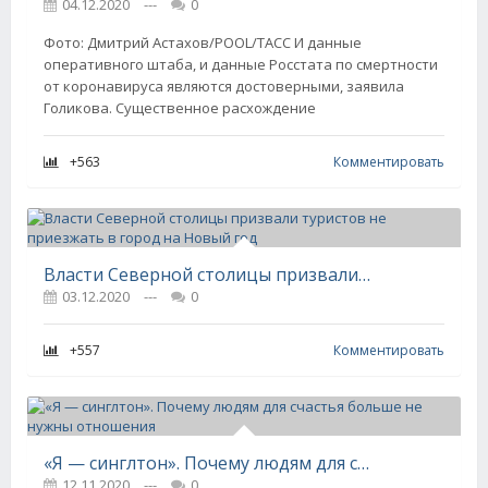
04.12.2020
---
0
Фото: Дмитрий Астахов/POOL/ТАСС И данные
оперативного штаба, и данные Росстата по смертности
от коронавируса являются достоверными, заявила
Голикова. Существенное расхождение
+563
Комментировать
Власти Северной столицы призвали туристов не приезжать в город на Новый год
03.12.2020
---
0
+557
Комментировать
«Я — синглтон». Почему людям для счастья больше не нужны отношения
12.11.2020
---
0