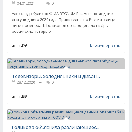
04.01.2021
---
0
Александр Куликов © ИА REGNUM В самые последние
дни ушедшего 2020 года Правительство России в лице
вице-премьера Т. Голиковой обнародовало цифры
российских потерь от
+426
Комментировать
Телевизоры, холодильники и диваны: что петербуржцы покупали в этом году чаще всего
28.12.2020
---
0
+488
Комментировать
Голикова объяснила различающиеся данные оперштаба и Росстата по смертям от COVID-19