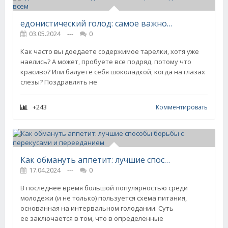
едонистический голод: самое важное, что надо знать нам всем
03.05.2024
---
0
Как часто вы доедаете содержимое тарелки, хотя уже
наелись? А может, пробуете все подряд, потому что
красиво? Или балуете себя шоколадкой, когда на глазах
слезы? Поздравлять не
+243
Комментировать
Как обмануть аппетит: лучшие способы борьбы с перекусами и перееданием
17.04.2024
---
0
В последнее время большой популярностью среди
молодежи (и не только) пользуется схема питания,
основанная на интервальном голодании. Суть
ее заключается в том, что в определенные