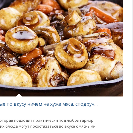
Готовлю чесночные грибы, которые по вкусу ничем не хуже мяса, сподручный рецепт
которая подходит практически под любой гарнир.
их блюда могут посостязаться во вкусе с мясными.