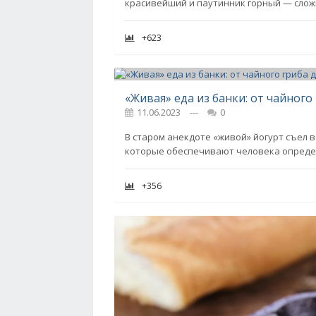
красивейший и паутинник горный — слож
+623
«Живая» еда из банки: от чайного
11.06.2023
---
0
В старом анекдоте «живой» йогурт съел в
которые обеспечивают человека опреде
+356