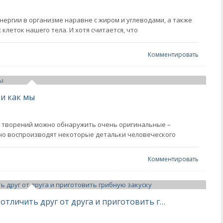
нергии в организме наравне с жиром и углеводами, а также
клеток нашего тела. И хотя считается, что
Комментировать
ти как мы
её творений можно обнаружить очень оригинальные –
чно воспроизводят некоторые детальки человеческого
Комментировать
Белый груздь и его двойники: как отличить друг от друга и приготовить грибную закуску