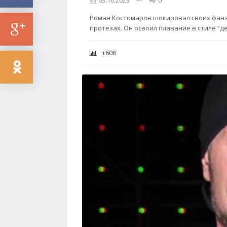
03.10.2023
---
0
Роман Костомаров шокировал своих фана
протезах. Он освоил плавание в стиле “д
+608