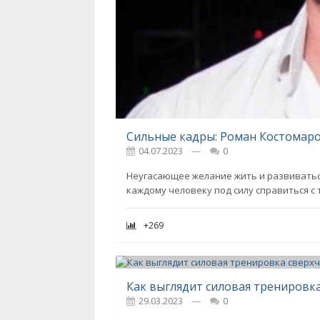
04.07.2023
---
0
Неугасающее желание жить и развиваться
каждому человеку под силу справиться с 
+269
Как выглядит силовая тренировк
29.03.2023
---
0