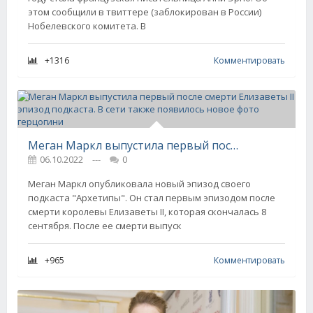
этом сообщили в твиттере (заблокирован в России)
Нобелевского комитета. В
+1316
Комментировать
Меган Маркл выпустила первый после смерти Елизаветы II эпизод подкаста. В сети также появилось новое фото герцогини
06.10.2022
---
0
Меган Маркл опубликовала новый эпизод своего
подкаста "Архетипы". Он стал первым эпизодом после
смерти королевы Елизаветы II, которая скончалась 8
сентября. После ее смерти выпуск
+965
Комментировать