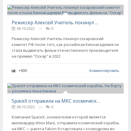
Режиссер Алексей Учитель покинул оскаровский комитет после отказа Киноакадемии РФ выдвигать фильм на "Оскар"
06.10.2022
---
0
Режиссер Алексей Учитель покинул оскаровский
комитет РФ после того, как российская Киноакадемия не
стала выдвигать фильм отечественного производителя
на премию "Оскар" в 2022
+930
Комментировать
SpaceX отправила на МКС космический корабль. На борту — россиянка Анна Кикина
06.10.2022
---
0
Компания SpaceX, основателем которой является
миллиардер Илон Маск, отправила космический корабль
на МКС — ракета Falcon-9 стартовала с космодрома во