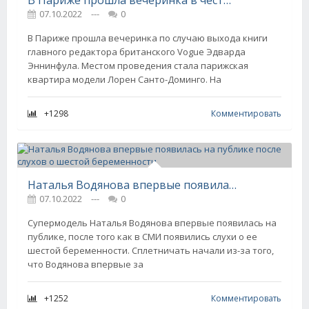
В Париже прошла вечеринка в честь Эдварда Эннинфула. Среди гостей — Ирина Шейк, Наталья Водянова, Эмили Ратаковски
07.10.2022
---
0
В Париже прошла вечеринка по случаю выхода книги
главного редактора британского Vogue Эдварда
Эннинфула. Местом проведения стала парижская
квартира модели Лорен Санто-Доминго. На
+1298
Комментировать
Наталья Водянова впервые появилась на публике после слухов о шестой беременности
07.10.2022
---
0
Супермодель Наталья Водянова впервые появилась на
публике, после того как в СМИ появились слухи о ее
шестой беременности. Сплетничать начали из-за того,
что Водянова впервые за
+1252
Комментировать