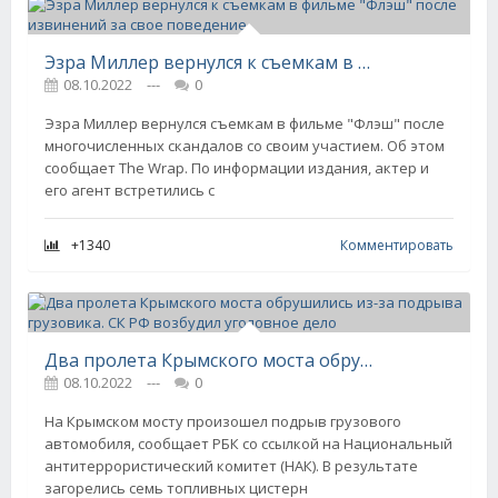
Эзра Миллер вернулся к съемкам в фильме "Флэш" после извинений за свое поведение
08.10.2022
---
0
Эзра Миллер вернулся съемкам в фильме "Флэш" после
многочисленных скандалов со своим участием. Об этом
сообщает The Wrap. По информации издания, актер и
его агент встретились с
+1340
Комментировать
Два пролета Крымского моста обрушились из-за подрыва грузовика. СК РФ возбудил уголовное дело
08.10.2022
---
0
На Крымском мосту произошел подрыв грузового
автомобиля, сообщает РБК со ссылкой на Национальный
антитеррористический комитет (НАК). В результате
загорелись семь топливных цистерн