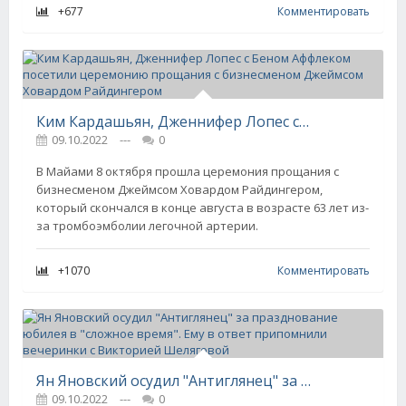
+677
Комментировать
Ким Кардашьян, Дженнифер Лопес с Беном Аффлеком посетили церемонию прощания с бизнесменом Джеймсом Ховардом Райдингером
09.10.2022
---
0
В Майами 8 октября прошла церемония прощания с
бизнесменом Джеймсом Ховардом Райдингером,
который скончался в конце августа в возрасте 63 лет из-
за тромбоэмболии легочной артерии.
+1070
Комментировать
Ян Яновский осудил "Антиглянец" за празднование юбилея в "сложное время". Ему в ответ припомнили вечеринки с Викторией Шеляговой
09.10.2022
---
0