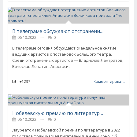
В телеграме обсуждают отстранение артистов Большого театра от спектаклей. Анастасия Волочкова призвала "не молчать"
06.10.2022
---
0
В телеграме сегодня обсуждают скандальное снятие
ведущих артистов с постановок Большого театра.
Среди отстраненных артистов — Владислав Лантратов,
Вячеслав Лопатин, Анастасия
+1237
Комментировать
Нобелевскую премию по литературе получила французская писательница Анни Эрно
06.10.2022
---
0
Лауреатом Нобелевской премии по литературе в 2022
году стала французская писательница Анни Эрно. Об