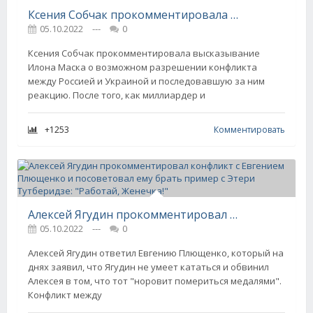
Ксения Собчак прокомментировала критику в адрес Илона Маска после его слов о конфликте на Украине: "Хоть какой-то "компромисс" будет лучше конца света"
05.10.2022
---
0
Ксения Собчак прокомментировала высказывание
Илона Маска о возможном разрешении конфликта
между Россией и Украиной и последовавшую за ним
реакцию. После того, как миллиардер и
+1253
Комментировать
Алексей Ягудин прокомментировал конфликт с Евгением Плющенко и посоветовал ему брать пример с Этери Тутберидзе: "Работай, Женечка!"
05.10.2022
---
0
Алексей Ягудин ответил Евгению Плющенко, который на
днях заявил, что Ягудин не умеет кататься и обвинил
Алексея в том, что тот "норовит помериться медалями".
Конфликт между