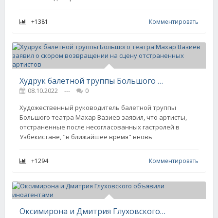
+1381
Комментировать
Худрук балетной труппы Большого театра Махар Вазиев заявил о скором возвращении на сцену отстраненных артистов
08.10.2022
---
0
Художественный руководитель балетной труппы
Большого театра Махар Вазиев заявил, что артисты,
отстраненные после несогласованных гастролей в
Узбекистане, "в ближайшее время" вновь
+1294
Комментировать
Оксимирона и Дмитрия Глуховского объявили иноагентами