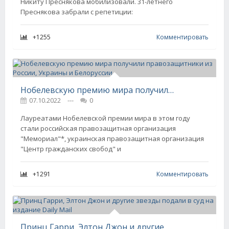
Никиту Преснякова мобилизовали. 31-летнего
Преснякова забрали с репетиции:
+1255
Комментировать
Нобелевскую премию мира получили правозащитники из России, Украины и Белоруссии
07.10.2022
---
0
Лауреатами Нобелевской премии мира в этом году
стали российская правозащитная организация
"Мемориал"*, украинская правозащитная организация
"Центр гражданских свобод" и
+1291
Комментировать
Принц Гарри, Элтон Джон и другие звезды подали в суд на издание Daily Mail