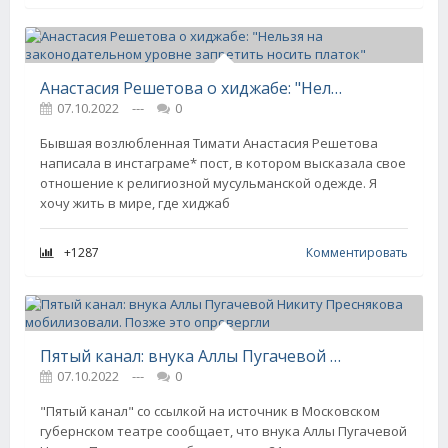
Анастасия Решетова о хиджабе: "Нельзя на законодательном уровне запретить носить платок"
07.10.2022
---
0
Бывшая возлюбленная Тимати Анастасия Решетова
написала в инстаграме* пост, в котором высказала свое
отношение к религиозной мусульманской одежде. Я
хочу жить в мире, где хиджаб
+1287
Комментировать
Пятый канал: внука Аллы Пугачевой Никиту Преснякова мобилизовали. Позже это опровергли
07.10.2022
---
0
"Пятый канал" со ссылкой на источник в Московском
губернском театре сообщает, что внука Аллы Пугачевой