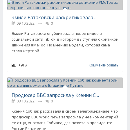
Эмили Ратаковски раскритиковала движение #MeToo за неправильно поставленную цель
09.10.2022
---
0
Эмили Ратаковски опубликовала новое видео в
социальной сети TikTok, в котором выступила с критикой
движения #MeToo. По мнению модели, которая сама
стала жертвой
+918
Комментировать
Продюсер BBC запросила у Ксении Собчак комментарий ее отца для сюжета о Владимире Путине
08.10.2022
---
0
Ксения Собчак рассказала в своем телеграм-канале, что
продюсер BBC World News запросила у нее комментарий
ее отца, Анатолия Собчака, для сюжета о президенте
России Владимире