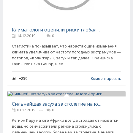
Климатологи оценили риски глобальных неурожаев
14.12.2019
---
0
Статистика показывает, что нарастающие изменения
климата увеличивают частоту погодных экстремумов —
потопов, «волн жары», засух и так далее. Франциска
Гауп (Franziska Gaupp) и ее
+259
Комментировать
Сильнейшая засуха за столетие на юге Африки
03.12.2019
---
0
Регион Кару на юге Африки всегда страдал от нехватки
воды, но сейчас жители региона столкнулись с
сильнейшей засухой более чем за столетие. Начался