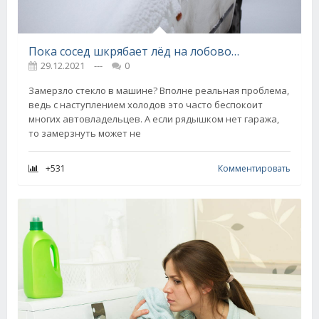
Пока сосед шкрябает лёд на лобовом и страдает, у меня оно чистое и гладкое, не нужно прогревать машину, делюсь своим зимним хитом
29.12.2021
---
0
Замерзло стекло в машине? Вполне реальная проблема,
ведь с наступлением холодов это часто беспокоит
многих автовладельцев. А если рядышком нет гаража,
то замерзнуть может не
+531
Комментировать