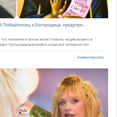
Софии Клисурской являлся Георгий Победоносец и Богородица, предупреждая о Третьей мировой
 что покаяние в грехах может помочь людям выжить в
 ждет Третья мировая война, когда всё человечество
Комментировать