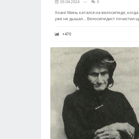
03.04.2024
---
0
Хоанг Минь катался на велосипеде, когда
уже не дышал… Велосипедист почистил ще
+470