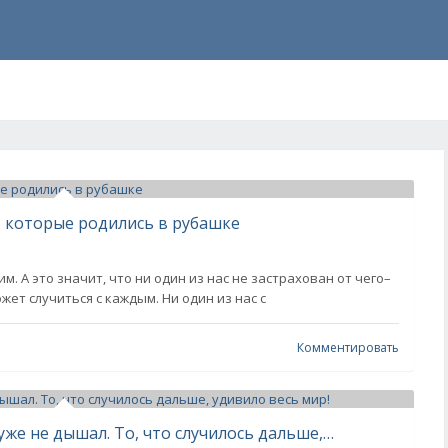
к, которые родились в рубашке
м. А это значит, что ни один из нас не застрахован от чего–
жет случиться с каждым. Ни один из нас с
Комментировать
Он достал щенка из воды, но тот уже не дышал. То, что случилось дальше, удивило весь мир!