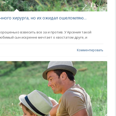
Негодяи вломились в дом зажиточного хирурга, но их ожидал ошеломляющий сюрприз
орошенько взвесить все за и против. У Арсения такой
любимый сын искренне мечтает о хвостатом друге, и
Комментировать