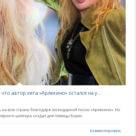
Что сделала Алла Пугачева, узнав, что автор хита «Арлекино» остался на улице
 на всю страну благодаря легендарной песне «Арлекино». Но
лярного шлягера создал для певицы Борис
Комментировать