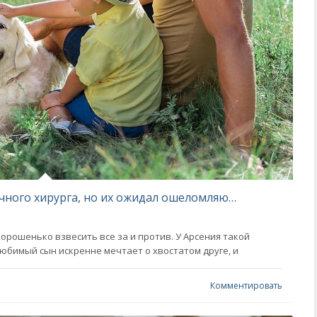
Негодяи вломились в дом зажиточного хирурга, но их ожидал ошеломляющий сюрприз
орошенько взвесить все за и против. У Арсения такой
любимый сын искренне мечтает о хвостатом друге, и
Комментировать