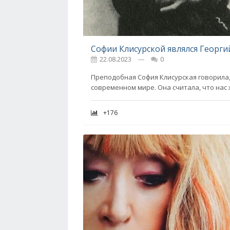
22.08.2023
---
0
Преподобная София Клисурская говорила,
современном мире. Она считала, что нас
+176