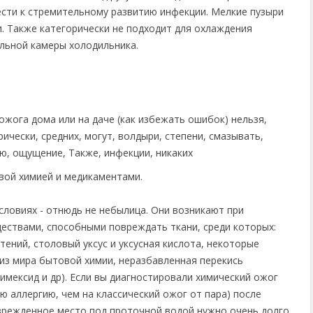
ести к стремительному развитию инфекции. Мелкие пузыри
. Также категорически не подходит для охлаждения
ильной камеры холодильника.
вой химией и медикаментами.
словиях - отнюдь не небылица. Они возникают при
ествами, способными повреждать ткани, среди которых:
ений, столовый уксус и уксусная кислота, некоторые
из мира бытовой химии, неразбавленная перекись
мексид и др). Если вы диагностировали химический ожог
ю аллергию, чем на классический ожог от пара) после
врежденное место под проточной водой нужно очень долго