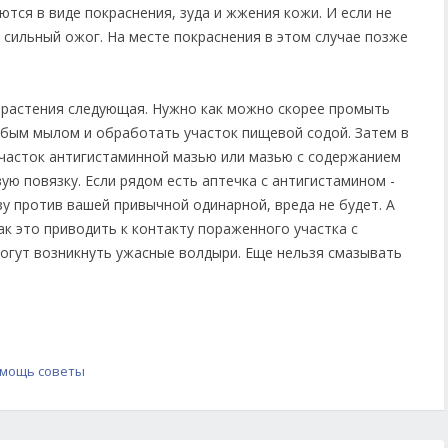
тся в виде покраснения, зуда и жжения кожи. И если не
 сильный ожог. На месте покраснения в этом случае позже
 растения следующая. Нужно как можно скорее промыть
бым мылом и обработать участок пищевой содой. Затем в
часток антигистаминной мазью или мазью с содержанием
ю повязку. Если рядом есть аптечка с антигистамином -
у против вашей привычной одинарной, вреда не будет. А
ак это приводить к контакту пораженного участка с
огут возникнуть ужасные волдыри. Еще нельзя смазывать
омощь
советы