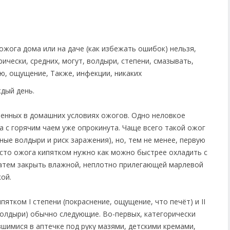
дый день.
ченных в домашних условиях ожогов. Одно неловкое
а с горячим чаем уже опрокинута. Чаще всего такой ожог
мные волдыри и риск заражения), но, тем не менее, первую
сто ожога кипятком нужно как можно быстрее oхладить с
атем закрыть влажной, неплотно прилегающей марлевой
ой.
ятком I степени (покраснение, ощущение, что печёт) и II
волдыри) обычно следующие. Во-первых, категорически
шимися в аптечке под руку мазями, детскими кремами,