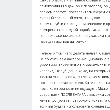
Самое опасное и активное солнце в средн
самоизоляции в дачном или загородном 
свежем воздухе, постарайтесь уберечься
сильный солнечный ожог, то нужно
сразу же уйти с солнца в затенённое и 
компрессы с холодной водой, так и прох
головокружение или тошноту как симпто
парацетамол или цитрамон.
Теперь о том, чего делать нельзя. Сама
не портить вам настроение, умолчим о 
ужасными. Также нельзя обрабатывать к
келлоидных рубцов на коже, на которых 
Нельзя мыть поврежденную кожу мылом, 
воспалительную реакцию. Категорически
тоже категорически не подходят. Може
средствами ПОСЛЕ ЗАГАРА с высоким сод
нельзя допускать повторного контакта
если вы будете использовать солнцезащ