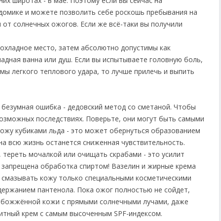
их широтах - в мае. Поэтому если вы сейчас на
домике и можете позволить себе роскошь пребывания на
 от солнечных ожогов. Если же всё-таки вы получили
прохладное место, затем абсолютно допустимы как
ладная ванна или душ. Если вы испытываете головную боль,
мы легкого теплового удара, то лучше прилечь и выпить
я безумная ошибка - дедовский метод со сметаной. Чтобы
возможных последствиях. Поверьте, они могут быть самыми
ожу кубиками льда - это может обернуться образованием
на всю жизнь останется сниженная чувствительность.
тереть мочалкой или очищать скрабами - это усилит
 запрещена обработка спиртом! Вазелин и жирные крема
т смазывать кожу только специальными косметическими
ержанием пантенола. Пока ожог полностью не сойдет,
 обожжённой кожи с прямыми солнечными лучами, даже
итный крем с самым высоченным SPF-индексом.