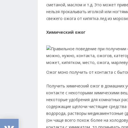
сметаной, маслом и т.д. Это может прив
нельзя прокалывать иголкой или ногтями
свежего ожога от кипятка лед из мороз
Химический ожог
Ожог моно получить от контакта с быто
Получить химический ожог в домашних у
контакте с некоторыми химическими вещ
некоторые удобрения для комнатных раст
содержащие щёлочи чистящие средства 
водорода, растворы медикаментозные (ди
(он чаще всего похож более на холодову
контакта с химикатом, то промывать по