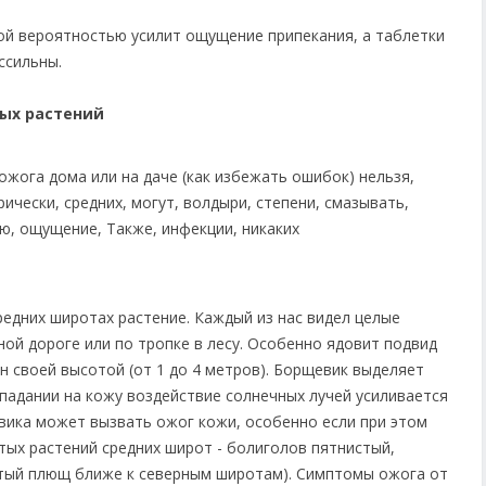
й вероятностью усилит ощущение припекания, а таблетки
ссильны.
тых растений
редних широтах растение. Каждый из нас видел целые
ной дороге или по тропке в лесу. Особенно ядовит подвид
 своей высотой (от 1 до 4 метров). Борщевик выделяет
падании на кожу воздействие солнечных лучей усиливается
евика может вызвать ожог кожи, особенно если при этом
итых растений средних широт - болиголов пятнистый,
итый плющ ближе к северным широтам). Симптомы ожога от