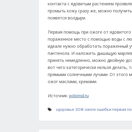
контакта с ядовитым растением проявляю
промыть кожу сразу же, можно получить
появятся волдыри.
Первая помощь при ожоге от ядовитого
пораженное место с помощью воды с лю
идеале нужно обработать пораженный у
пантенола. И наложить дышащую марлеву
принять немедленно, можно двойную доз
вот чего категорически нельзя делать, т
прямыми солнечными лучами. От этого м
ожог маслами, кремами.
Источник:
polonsil.ru
здоровье
ЗОЖ
ожоги
ошибки
первая п