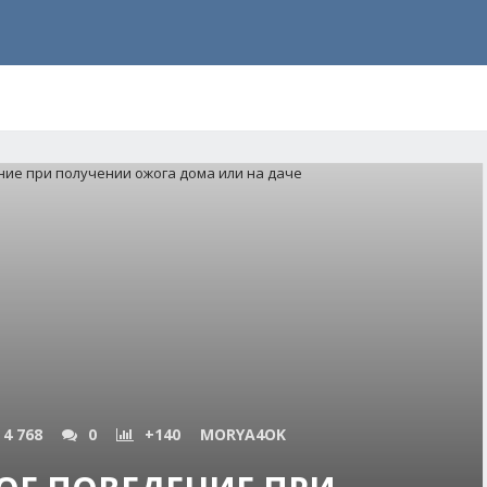
4 768
0
+140
MORYA4OK