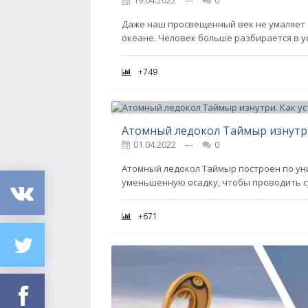
Даже наш просвещенный век не умаляет
океане. Человек больше разбирается в у
+749
Атомный ледокол Таймыр изнутри
01.04.2022
---
0
Атомный ледокол Таймыр построен по ун
уменьшенную осадку, чтобы проводить су
+671