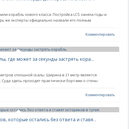
или корабль нового класса. Постройка LCS заняла годы и
рь же эксперты официально назвали его полным
Комментировать
Коринфский канал: путь через скалы, где может за секунды застрять корабль
метров сплошной скалы. Ширина в 21 метр является
 Суда здесь проходят практически бортами о стены
Комментировать
5 таинственных исчезновений судов, которые остались без ответа и ставят историков в тупик