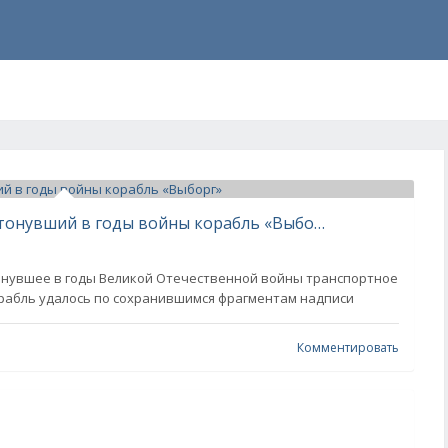
В Финском заливе обнаружили затонувший в годы войны корабль «Выборг»
онувшее в годы Великой Отечественной войны транспортное
рабль удалось по сохранившимся фрагментам надписи
Комментировать