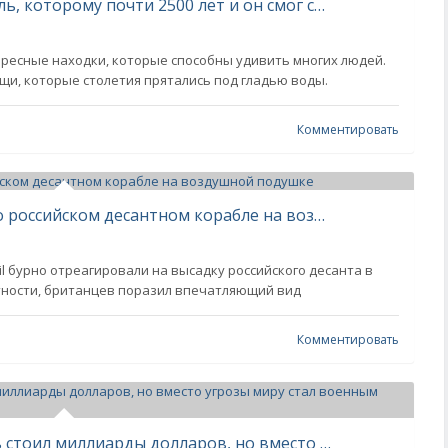
Ученые нашли затонувший корабль, которому почти 2500 лет и он смог сохраниться до наших дней
ересные находки, которые способны удивить многих людей.
и, которые столетия прятались под гладью воды.
Комментировать
“Абсолютный монстр”: британцы о российском десантном корабле на воздушной подушке
il бурно отреагировали на высадку российского десанта в
стности, британцев поразил впечатляющий вид
Комментировать
Новейший американский корабль стоил миллиарды долларов, но вместо угрозы миру стал военным позором