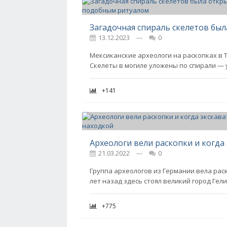
13.12.2023
---
0
Мексиканские археологи на раскопках в
Скелеты в могиле уложены по спирали — 
+141
21.03.2022
---
0
Группа археологов из Германии вела рас
лет назад здесь стоял великий город Гел
+775