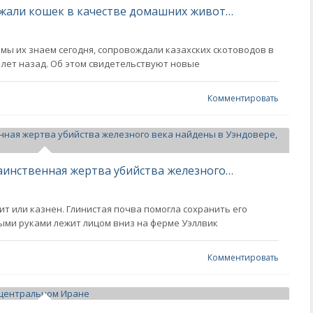
Люди вдоль Шелкового пути держали кошек в качестве домашних животных 1000 лет назад
ы их знаем сегодня, сопровождали казахских скотоводов в
 лет назад. Об этом свидетельствуют новые
Комментировать
Неолитический «Стоунхендж» и таинственная жертва убийства железного века найдены в Уэндовере, Англия
бит или казнен. Глинистая почва помогла сохранить его
ными руками лежит лицом вниз на ферме Уэллвик
Комментировать