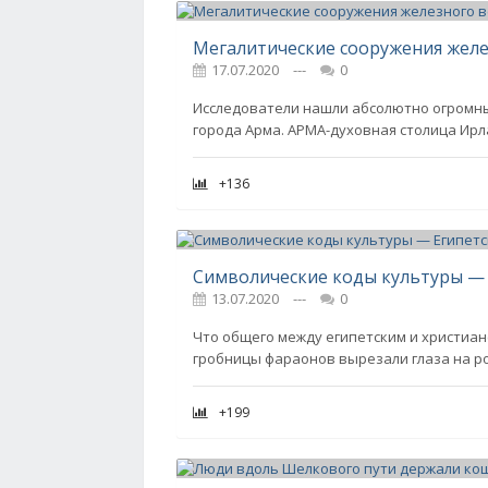
17.07.2020
---
0
Исследователи нашли абсолютно огромн
города Арма. АРМА-духовная столица Ирл
+136
Символические коды культуры —
13.07.2020
---
0
Что общего между египетским и христиа
гробницы фараонов вырезали глаза на ро
+199