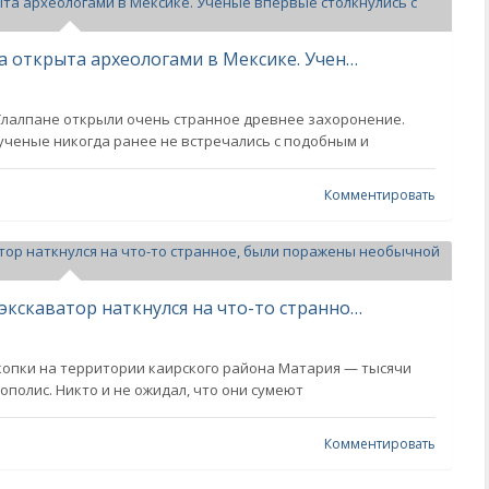
Загадочная спираль скелетов была открыта археологами в Мексике. Ученые впервые столкнулись с подобным ритуалом
 Тлалпане открыли очень странное древнее захоронение.
ученые никогда ранее не встречались с подобным и
Комментировать
Археологи вели раскопки и когда экскаватор наткнулся на что-то странное, были поражены необычной находкой
копки на территории каирского района Матария — тысячи
иополис. Никто и не ожидал, что они сумеют
Комментировать