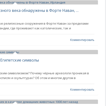
Мегалитические сооружения железного века обнаружены в Форте Наван, Ирландия
ые религиозные сооружения в Форте Наван за пределами
андии, где проживают как католические, так и
Комментировать
 Египетские символы
нским символизмом? Почему чёрные археологи проникая в
списях и скульптурах? Об этом и многом другом в
Комментировать