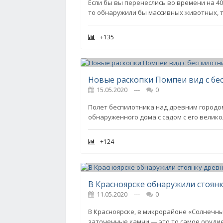
Если бы вы перенеслись во времени на 40
то обнаружили бы массивных животных, т
+135
Новые раскопки Помпеи вид с бе
15.05.2020
---
0
Полет беспилотника над древним городо
обнаруженного дома с садом с его вели
+124
В Красноярске обнаружили стоянк
11.05.2020
---
0
В Красноярске, в микрорайоне «Солнечны
заточенные камни — это то самое оруди