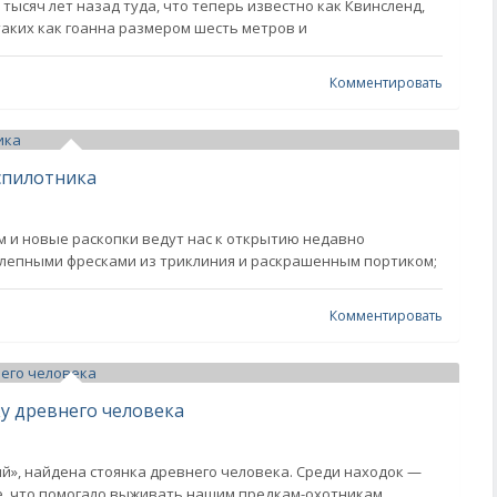
 тысяч лет назад туда, что теперь известно как Квинсленд,
аких как гоанна размером шесть метров и
Комментировать
спилотника
м и новые раскопки ведут нас к открытию недавно
колепными фресками из триклиния и раскрашенным портиком;
Комментировать
у древнего человека
й», найдена стоянка древнего человека. Среди находок —
е, что помогало выживать нашим предкам-охотникам.