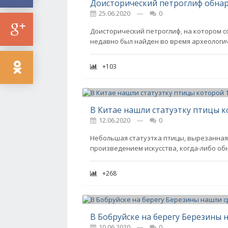
Доисторический петроглиф обна
25.06.2020
---
0
Доисторический петроглиф, на котором 
недавно был найден во время археологич
+103
В Китае нашли статуэтку птицы к
12.06.2020
---
0
Небольшая статуэтка птицы, вырезанная
произведением искусства, когда-либо об
+268
В Бобруйске на берегу Березины
10.06.2020
---
0