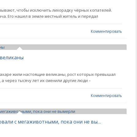
зывают, чтобы исключить лихорадку чёрных копателей.
ча. Его нашел в земле местный житель и передал
Комментировать
и великаны
 Сахаре жили настоящие великаны, рост которых превышал
, а через тысячу лет их сменили другие люди –
Комментировать
Древние австралийцы сосуществовали с мегаживотными, пока они не вымерли