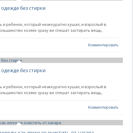
 одежде без стирки
 и ребенок, который неаккуратно кушал, и взрослый в
большинство хозяек сразу же спешат застирать вещь,
Комментировать
 одежде без стирки
 и ребенок, который неаккуратно кушал, и взрослый в
большинство хозяек сразу же спешат застирать вещь,
Комментировать
ороду: как легко ее очистить от нагара