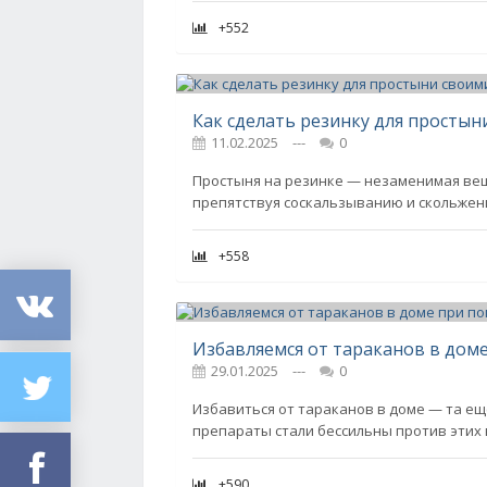
+552
Как сделать резинку для простын
11.02.2025
---
0
Простыня на резинке — незаменимая вещь
препятствуя соскальзыванию и скольжен
+558
29.01.2025
---
0
Избавиться от тараканов в доме — та ещ
препараты стали бессильны против этих
+590