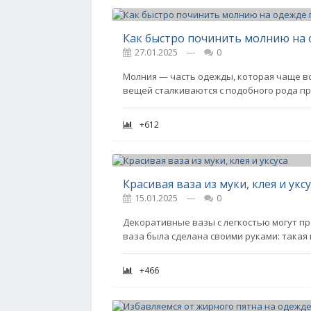
Как быстро починить молнию на
27.01.2025
---
0
Молния — часть одежды, которая чаще вс
вещей сталкиваются с подобного рода пр
+612
Красивая ваза из муки, клея и укс
15.01.2025
---
0
Декоративные вазы с легкостью могут пр
ваза была сделана своими руками: такая
+466