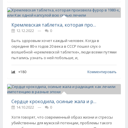
Кремлевская таблетка, которая произвела фурор в 1980-х, или Как одной капсулой всю семью лечили
12.12.2022
---
0
Быть здоровым хочет каждый человек. Когда в
середине 80-х годов 20 века в СССР пошел слух о
волшебной «кремлевской таблетке», люди всеми путями
пытались узнать о ней побольше, и,
+180
Комментировать
Сердце крокодила, осиные жала и радиация: как лечили импотенцию в разные эпохи
14.10.2022
---
0
Хотя говорят, что современный образ жизни и стрессы
убийственны для мужской потенции, проблемы такого