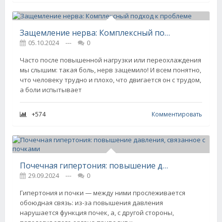
Защемление нерва: Комплексный подход к проблеме
05.10.2024
---
0
Часто после повышенной нагрузки или переохлаждения
мы слышим: такая боль, нерв защемило! И всем понятно,
что человеку трудно и плохо, что двигается он с трудом,
а боли испытывает
+574
Комментировать
Почечная гипертония: повышение давления, связанное с почками
29.09.2024
---
0
Гипертония и почки — между ними прослеживается
обоюдная связь: из-за повышения давления
нарушается функция почек, а, с другой стороны,