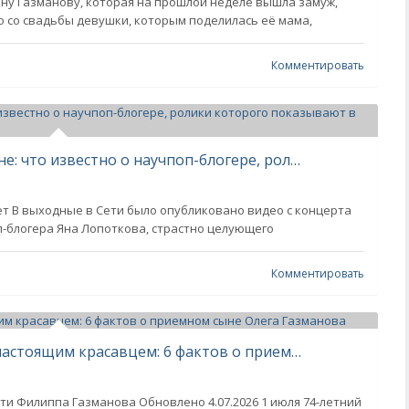
ну Газманову, которая на прошлой неделе вышла замуж,
о со свадьбы девушки, которым поделилась её мама,
Комментировать
Яна Топлеса уличили в измене жене: что известно о научпоп-блогере, ролики которого показывают в школе
лет В выходные в Сети было опубликовано видео с концерта
п-блогера Яна Лопоткова, страстно целующего
Комментировать
Родился в семье Мавроди и стал настоящим красавцем: 6 фактов о приемном сыне Олега Газманова
ти Филиппа Газманова Обновлено 4.07.2026 1 июля 74-летний