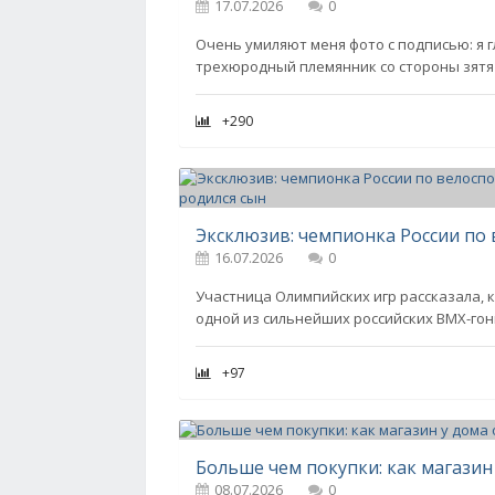
17.07.2026
0
Очень умиляют меня фото с подписью: я гл
трехюродный племянник со стороны зятя 
+290
16.07.2026
0
Участница Олимпийских игр рассказала, 
одной из сильнейших российских BMX-го
+97
Больше чем покупки: как магазин
08.07.2026
0