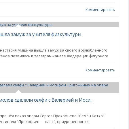
Комментировать
шла замуж за учителя физкультуры
настасия Мишина вышла замуж за своего возлюбленного
ёнов появилось в телеграм-канале Федерации фигурного
Комментировать
Ксения Собчак и Константин Богомолов сделали селфи с Валерией и Иосифом Пригожиным на опере "Семён Котко" в Большом театре
 прошёл показ оперы Сергея Прокофьева "Семён Котко".
естиваля "Прокофьев — наш!", приуроченного к