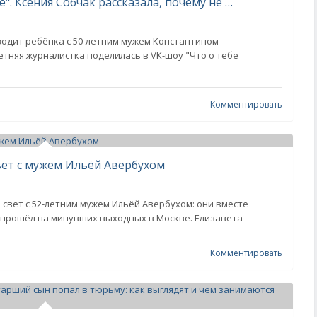
"Психологически сложное решение". Ксения Собчак рассказала, почему не заводит детей с мужем Константином Богомоловым
водит ребёнка с 50-летним мужем Константином
тняя журналистка поделилась в VK-шоу "Что о тебе
Комментировать
вет с мужем Ильёй Авербухом
 свет с 52-летним мужем Ильёй Авербухом: они вместе
й прошёл на минувших выходных в Москве. Елизавета
Комментировать