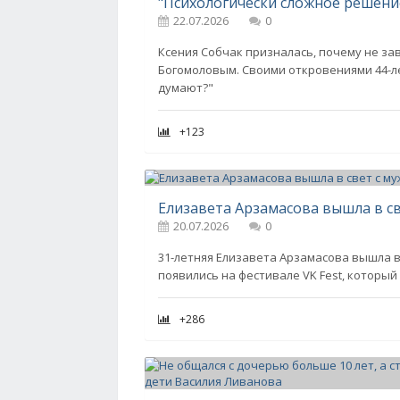
22.07.2026
0
Ксения Собчак призналась, почему не за
Богомоловым. Своими откровениями 44-ле
думают?"
+123
Елизавета Арзамасова вышла в с
20.07.2026
0
31-летняя Елизавета Арзамасова вышла в
появились на фестивале VK Fest, которы
+286