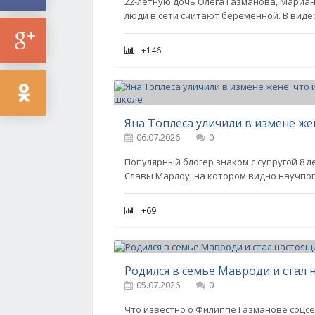
22-летную дочь Олега Газманова, Мариан
люди в сети считают беременной. В виде
+146
06.07.2026
0
Популярный блогер знаком с супругой 8 
Славы Марлоу, на котором видно научпо
+69
05.07.2026
0
Что известно о Филиппе Газманове соцсе