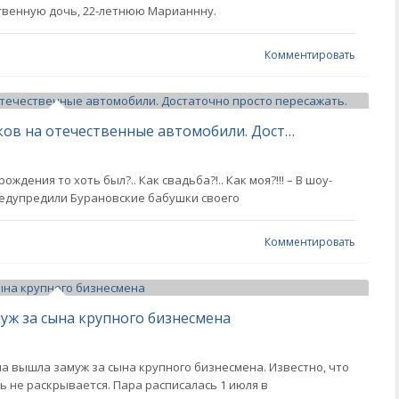
твенную дочь, 22-летнюю Марианнну.
Комментировать
Не нужно пересаживать чиновников на отечественные автомобили. Достаточно просто пересажать.
ждения то хоть был?.. Как свадьба?!.. Как моя?!!! – В шоу-
предупредили Бурановские бабушки своего
Комментировать
уж за сына крупного бизнесмена
а вышла замуж за сына крупного бизнесмена. Известно, что
ь не раскрывается. Пара расписалась 1 июля в