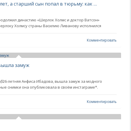
Не общался с дочерью больше 10 лет, а старший сын попал в тюрьму: как выглядят и чем занимаются дети Василия Ливанова
продолжил династию «Шерлок Холмс и доктор Ватсон»
Шерлоку Холмсу страны Василию Ливанову исполнился
Комментировать
вышла замуж
i, 26-летняя Анфиса Ибадова, вышла замуж за модного
ые снимки она опубликовала в своём инстаграме*.
Комментировать