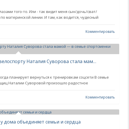
азами того-то. Или - так видит меня сын/дочь/сват/
по материнской линии. И там, как водится, чудесный
Комментировать
Эксклюзив: чемпионка России по велоспорту Наталия Суворова стала мамой — в семье спортсменки родился сын
когда планирует вернуться к тренировкам соцсети В семье
нщиц Наталии Суворовой произошло радостное
Комментировать
 у дома объединяет семьи и сердца