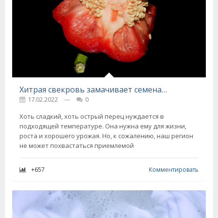
Хитрая свекровь замачивает семена болгарского перца так искусно, что они всходят в 2 раза быстрее
17.02.2022
---
0
Хоть сладкий, хоть острый перец нуждается в
подходящей температуре. Она нужна ему для жизни,
роста и хорошего урожая. Но, к сожалению, наш регион
не может похвастаться приемлемой
+657
Комментировать