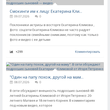
Смокинги им к лицу: Екатерина Климова показала подросших сыновей — видео
09.07.2026
0
Поклонники актрисы в восторге Екатерина Климова ,
фото: соцсети Екатерина Климова не часто радует
поклонников семейными снимками, поэтому как только
фото и видео с ее детьми
+299
Комментировать
"Один на папу похож, другой на маму". В сети обсуждают подросших сыновей Екатерины Климовой от Игоря Петренко
08.07.2026
0
В сети обсуждают внешность подросших сыновей 48-
летней Екатерины Климовой от Игоря Петренко: 20-
летнего Матвея и 18-летнего Корнея. В комментариях
под новым видео, которое