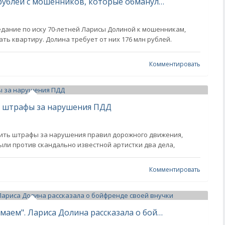
Начался суд о взыскании 176 млн рублей с мошенников, которые обманули Ларису Долину
едание по иску 70-летней Ларисы Долиной к мошенникам,
ь квартиру. Долина требует от них 176 млн рублей.
Комментировать
ь штрафы за нарушения ПДД
ить штрафы за нарушения правил дорожного движения,
ли против скандально известной артистки два дела,
Комментировать
"Мальчик хороший. Мы его принимаем". Лариса Долина рассказала о бойфренде своей внучки