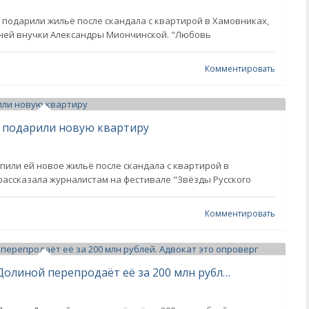
я подарили жильё после скандала с квартирой в Хамовниках,
тней внучки Александры Миончинской. "Любовь
Комментировать
й подарили новую квартиру
пили ей новое жильё после скандала с квартирой в
 рассказала журналистам на фестивале "Звёзды Русского
Комментировать
СМИ: покупательница квартиры Долиной перепродаёт её за 200 млн рублей. Адвокат это опроверг