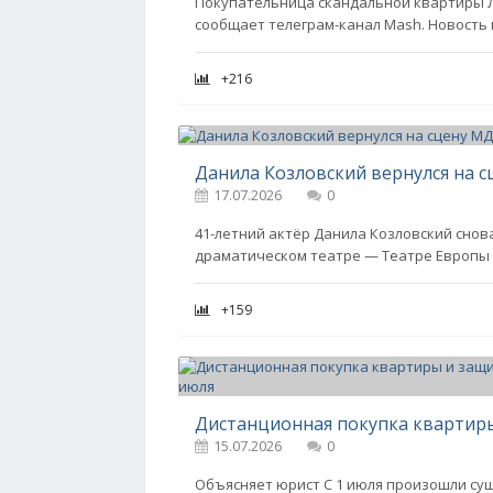
Покупательница скандальной квартиры Л
сообщает телеграм-канал Mash. Новость
+216
Данила Козловский вернулся на с
17.07.2026
0
41-летний актёр Данила Козловский снова
драматическом театре — Театре Европы с
+159
15.07.2026
0
Объясняет юрист С 1 июля произошли су