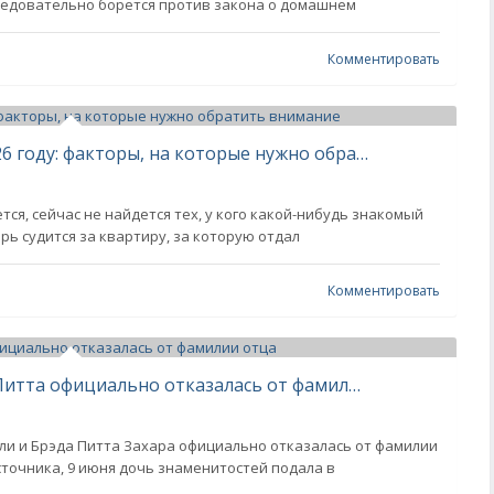
следовательно борется против закона о домашнем
Комментировать
Как безопасно купить жилье в 2026 году: факторы, на которые нужно обратить внимание
ся, сейчас не найдется тех, у кого какой-нибудь знакомый
ерь судится за квартиру, за которую отдал
Комментировать
Дочь Анджелины Джоли и Брэда Питта официально отказалась от фамилии отца
ли и Брэда Питта Захара официально отказалась от фамилии
сточника, 9 июня дочь знаменитостей подала в