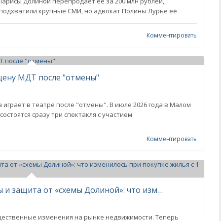
арисы Долиной перепродаёт её за 200 млн рублей,
 подхватили крупные СМИ, но адвокат Полины Лурье её
Комментировать
цену МДТ после "отмены"
 играет в театре после "отмены". В июле 2026 года в Малом
остоятся сразу три спектакля с участием
Комментировать
Дистанционная покупка квартиры и защита от «схемы Долиной»: что изменилось при покупке жилья с 1 июля
щественные изменения на рынке недвижимости. Теперь