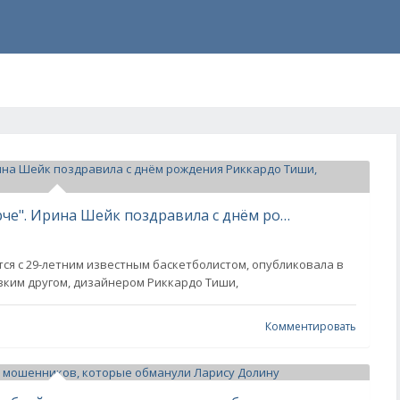
"Ты сделал мою жизнь намного ярче". Ирина Шейк поздравила с днём рождения Риккардо Тиши, обвинённого в изнасиловании
тся с 29-летним известным баскетболистом, опубликовала в
зким другом, дизайнером Риккардо Тиши,
Комментировать