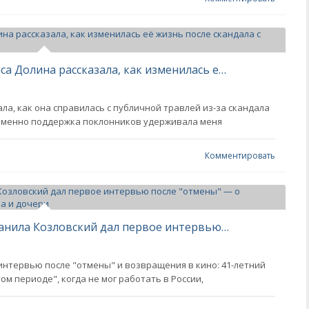
"Через слёзы выходит боль". Лариса Долина рассказала, как изменилась её жизнь после скандала с квартирой
ла, как она справилась с публичной травлей из-за скандала
Именно поддержка поклонников удерживала меня
Комментировать
"Хочу работать в своей стране". Данила Козловский дал первое интервью после "отмены" — о возвращении в кино, помощи от Абрамовича и дочери
нтервью после "отмены" и возвращения в кино: 41-летний
ом периоде", когда не мог работать в России,