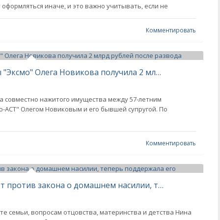
 оформляться иначе, и это важно учитывать, если не
Комментировать
Бывшая жена миллионера и главы "Эксмо" Олега Новикова получила 2 млрд рублей после развода
а совместно нажитого имущества между 57-летним
-АСТ" Олегом Новиковым и его бывшей супругой. По
Комментировать
Нина Останина, которая выступает против закона о домашнем насилии, теперь поддержала его
е семьи, вопросам отцовства, материнства и детства Нина