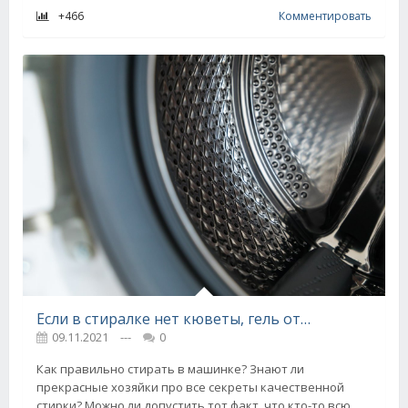
+466
Комментировать
Если в стиралке нет кюветы, гель отправляется сразу в слив, вся стирка коту под хвост
09.11.2021
---
0
Как правильно стирать в машинке? Знают ли
прекрасные хозяйки про все секреты качественной
стирки? Можно ли допустить тот факт, что кто-то всю