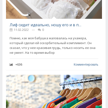
Лиф сидит идеально, ношу его и в пир, и в мир, всё благодаря золотому правилу «подверни и наклонись»
11.02.2022
---
0
Помню, как моя бабушка жаловалась на ухажера,
который сделал ей оскорбительный комплимент. Он
сказал, что у нее красивая грудь, только носить ее она
не умеет. На то время выбор
+636
Комментировать