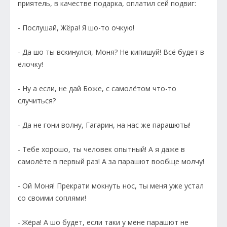
приятель, в качестве подарка, оплатил сей подвиг:
- Послушай, Жёра! Я шо-то очкую!
- Да шо ты вскинулся, Моня? Не кипишуй! Всё будет в
ёлочку!
- Ну а если, не дай Боже, с самолётом что-то
случиться?
- Да не гони волну, Гагарин, на нас же парашюты!
- Тебе хорошо, ты человек опытный! А я даже в
самолёте в первый раз! А за парашют вообще молчу!
- Ой Моня! Прекрати мокнуть нос, ты меня уже устал
со своими соплями!
- Жёра! А шо будет, если таки у мене парашют не