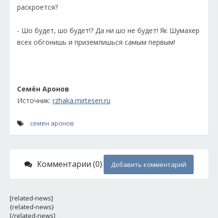
раскроется?
- Шо будет, шо будет!? Да ни шо не будет! Як Шумахер
всех обгонишь и приземлишься самым первым!
Семён Аронов
Источник:
rzhaka.mirtesen.ru
семен аронов
Комментарии (0)
Добавить комментарий
[related-news]
{related-news}
[/related-news]