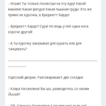
- Исаак! Ты только посмотри на эту куру! Какой
макияж! Какая фигура! Какая пышная грудь! Это же
прямо не курочка, а Бриджитт Бардо!
- Бриджитт Бардо? Сура! Но ведь у неё одна нога
короче другой!
- А ты курочку заказывал для кушать или для
танцевать?
---------------------------------------------------------------------------
---------------
Одесский дворик. Разговаривают две соседки:
- Клара Натановна! Вы шо, разводитесь со своим
Йосей?
- Ой, Симочка Захаровна! А почему нет если да?