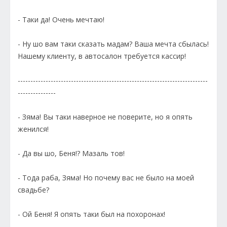
- Таки да! Очень мечтаю!
- Ну шо вам таки сказать мадам? Ваша мечта сбылась!
Нашему клиенту, в автосалон требуется кассир!
---------------------------------------------------------------------------
---------------
- Зяма! Вы таки наверное не поверите, но я опять
женился!
- Да вы шо, Беня!? Мазаль тов!
- Тода раба, Зяма! Но почему вас не было на моей
свадьбе?
- Ой Беня! Я опять таки был на похоронах!