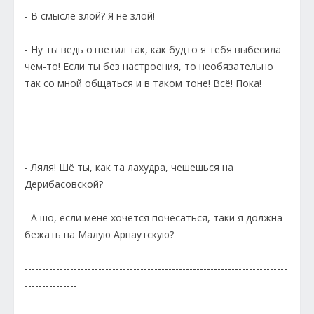
- В смысле злой? Я не злой!
- Ну ты ведь ответил так, как будто я тебя выбесила
чем-то! Если ты без настроения, то необязательно
так со мной общаться и в таком тоне! Всё! Пока!
---------------------------------------------------------------------------
---------------
- Ляля! Шё ты, как та лахудра, чешешься на
Дерибасовской?
- А шо, если мене хочется почесаться, таки я должна
бежать на Малую Арнаутскую?
---------------------------------------------------------------------------
---------------