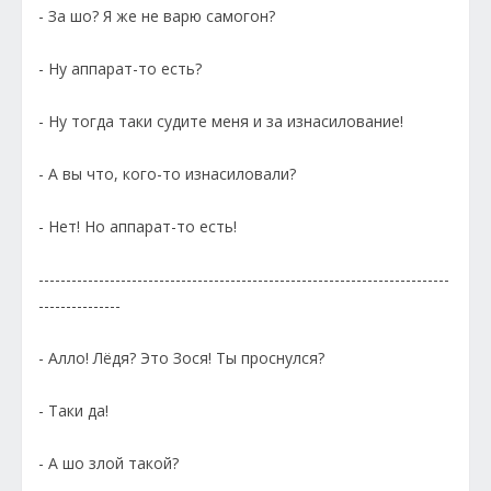
- За шо? Я же не варю самогон?
- Ну аппарат-то есть?
- Ну тогда таки судите меня и за изнасилование!
- А вы что, кого-то изнасиловали?
- Нет! Но аппарат-то есть!
---------------------------------------------------------------------------
---------------
- Алло! Лёдя? Это Зося! Ты проснулся?
- Таки да!
- А шо злой такой?