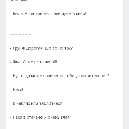
- Была! А теперь мы с ней идём в кино!
---------------------------------------------------------------------------
---------------
- Груня! Дорогая! Шо то не так?
- Яша! Даже не начинай!
- Ну тогда может принести тебе успокоительное?
- Неси!
- В каплях или таблЭтках?
- Неси в стакане! Я очень злая!