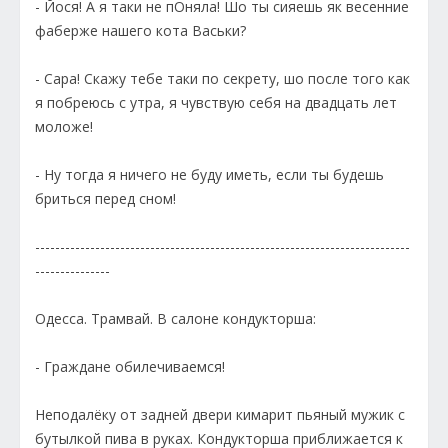
- Йося! А я таки не пОняла! Шо ты сияешь як весенние
фаберже нашего кота Васьки?
- Сара! Скажу тебе таки по секрету, шо после того как
я побреюсь с утра, я чувствую себя на двадцать лет
моложе!
- Ну тогда я ничего не буду иметь, если ты будешь
бриться перед сном!
---------------------------------------------------------------------------
---------------
Одесса. Трамвай. В салоне кондукторша:
- Граждане обилечиваемся!
Неподалёку от задней двери кимарит пьяный мужик с
бутылкой пива в руках. Кондукторша приближается к