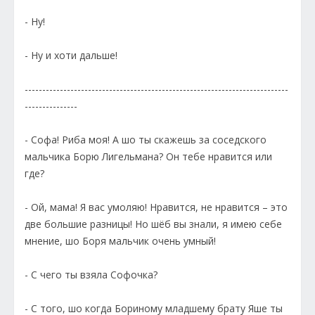
- Ну!
- Ну и хоти дальше!
---------------------------------------------------------------------------
---------------
- Софа! Риба моя! А шо ты скажешь за соседского
мальчика Борю Лигельмана? Он тебе нравится или
где?
- Ой, мама! Я вас умоляю! Нравится, не нравится – это
две большие разницы! Но шёб вы знали, я имею себе
мнение, шо Боря мальчик очень умный!
- С чего ты взяла Софочка?
- С того, шо когда Бориному младшему брату Яше ты