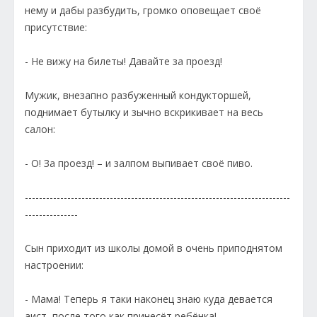
нему и дабы разбудить, громко оповещает своё
присутствие:
- Не вижу на билеты! Давайте за проезд!
Мужик, внезапно разбуженный кондукторшей,
поднимает бутылку и зычно вскрикивает на весь
салон:
- О! За проезд! – и залпом выпивает своё пиво.
---------------------------------------------------------------------------
---------------
Сын приходит из школы домой в очень приподнятом
настроении:
- Мама! Теперь я таки наконец знаю куда девается
аист, после того как принесёт ребёнка!