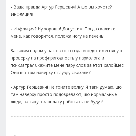
- Ваша правда Артур Гершевич! А шо вы хочете?
Инфляция!
- Инфляция? Ну хорошо! Допустим! Тогда скажите
мене, как говорится, положа ногу на печень!
За каким надом у нас с этого года вводят ежегодную
проверку на профпригодность у нарколога и
психиатра? Скажите мене пару слов за этот халоймес!
Они шо там наверху с глузду съихали?
- Артур Гершевич! Не гоните волну! Я таки думаю, шо
там наверху просто подозревают, шо нормальные
люди, за такую зарплату работать не будут!
---------------------------------------------------------------------------
---------------