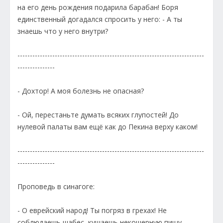
на его день рождения подарила барабан! Боря
единственный догадался спросить у него: - А ты
знаешь что у него внутри?
---------------------------------------------------------------------------
---------------
- Дохтор! А моя болезнь не опасная?
- Ой, перестаньте думать всяких глупостей! До
нулевой палаты вам ещё как до Пекина верху каком!
---------------------------------------------------------------------------
---------------
Проповедь в синагоге:
- О еврейский народ! Ты погряз в грехах! Не
соблюдаешь шабес, кушаешь некошерную пищу,