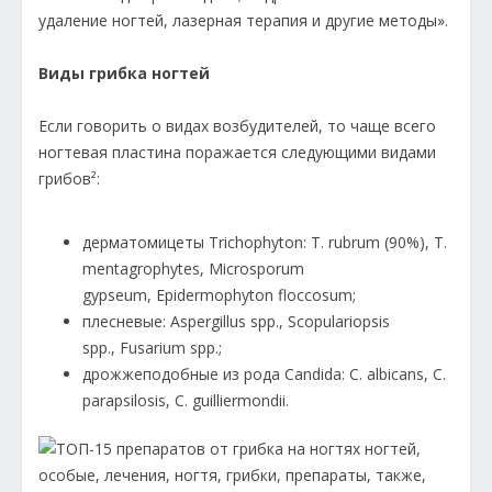
удаление ногтей, лазерная терапия и другие методы».
Виды грибка ногтей
Если говорить о видах возбудителей, то чаще всего
ногтевая пластина поражается следующими видами
грибов²:
дерматомицеты Trichophyton: T. rubrum (90%), T.
mentagrophytes, Microsporum
gypseum, Epidermophyton floccosum;
плесневые: Aspergillus spp., Scopulariopsis
spp., Fusarium spp.;
дрожжеподобные из рода Candida: C. albicans, C.
parapsilosis, C. guilliermondii.