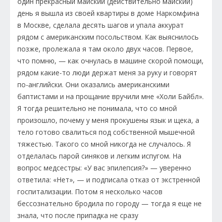
один прекрасный майский (действительно майский)
день я вышла из своей квартиры в доме Наркомфина
в Москве, сделала десять шагов и упала аккурат
рядом с американским посольством. Как выяснилось
позже, пролежала я там около двух часов. Первое,
что помню, — как очнулась в машине скорой помощи,
рядом какие-то люди держат меня за руку и говорят
по-английски. Они оказались американскими
баптистами и на прощание вручили мне «Холи Байбл».
Я тогда решительно не понимала, что со мной
произошло, почему у меня прокушены язык и щека, а
тело готово свалиться под собственной мышечной
тяжестью. Такого со мной никогда не случалось. Я
отделалась парой синяков и легким испугом. На
вопрос медсестры: «У вас эпилепсия?» — уверенно
ответила: «Нет», — и подписала отказ от экстренной
госпитализации. Потом я несколько часов
бессознательно бродила по городу — тогда я еще не
знала, что после припадка не сразу