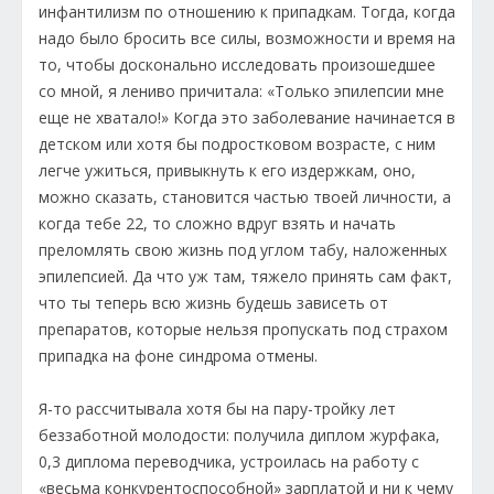
инфантилизм по отношению к припадкам. Тогда, когда
надо было бросить все силы, возможности и время на
то, чтобы досконально исследовать произошедшее
со мной, я лениво причитала: «Только эпилепсии мне
еще не хватало!» Когда это заболевание начинается в
детском или хотя бы подростковом возрасте, с ним
легче ужиться, привыкнуть к его издержкам, оно,
можно сказать, становится частью твоей личности, а
когда тебе 22, то сложно вдруг взять и начать
преломлять свою жизнь под углом табу, наложенных
эпилепсией. Да что уж там, тяжело принять сам факт,
что ты теперь всю жизнь будешь зависеть от
препаратов, которые нельзя пропускать под страхом
припадка на фоне синдрома отмены.
Я-то рассчитывала хотя бы на пару-тройку лет
беззаботной молодости: получила диплом журфака,
0,3 диплома переводчика, устроилась на работу с
«весьма конкурентоспособной» зарплатой и ни к чему