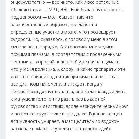
энцефалопатию — всё чисто. Как и все остальные
обследования — МРТ, ЭЭГ. Еще была опухоль мозга
под вопросом — мол, бывает так, что
злокачественные образования давят на
определенные участки в мозге, что провоцирует
судороги. Но, оказалось, с головой у меня в этом
смысле всё в порядке. Как говорили мне медики,
пожимая плечами, в соответствии с проведенными
тестами я здоровый человек. Я уже начала думать,
что у меня волчанка. К слову, никакие препараты эти
два с половиной года я так принимать и не стала —
все диагнозы напоминали анекдот, когда у
пенсионерки дохнут цыплята, она ходит каждый день
к магу-целителю, он из раза в раз выдает ей
руководство к действию, вроде нарисуйте черный круг
и повесьте в курятнике и так далее. В конце концов
вся живность умирает, а маг-целитель со вздохом
заключает: «Жаль, а у меня еще столько идей».