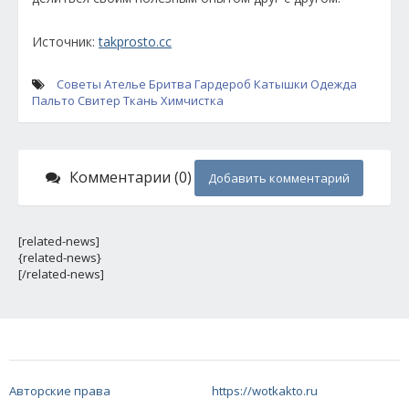
Источник:
takprosto.cc
Советы
Ателье
Бритва
Гардероб
Катышки
Одежда
Пальто
Свитер
Ткань
Химчистка
Комментарии (0)
Добавить комментарий
[related-news]
{related-news}
[/related-news]
Авторские права
https://wotkakto.ru