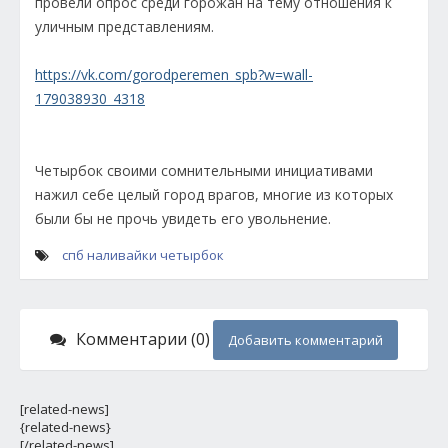
провели опрос среди горожан на тему отношения к
уличным представлениям.
https://vk.com/gorodperemen_spb?w=wall-
179038930_4318
Четырбок своими сомнительными инициативами
нажил себе целый город врагов, многие из которых
были бы не прочь увидеть его увольнение.
спб
наливайки
четырбок
Комментарии (0)
Добавить комментарий
[related-news]
{related-news}
[/related-news]