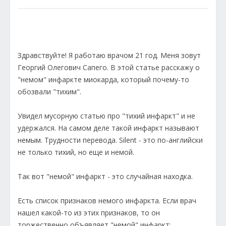
Здравствуйте! Я работаю врачом 21 год. Меня зовут
Георгий Олегович Сапего. В этой статье расскажу о
"немом" инфаркте миокарда, который почему-то
обозвали "тихим".
Увидел мусорную статью про "тихий инфаркт" и не
удержался. На самом деле такой инфаркт называют
немым. Трудности перевода. Silent - это по-английски
не только тихий, но еще и немой.
Так вот "немой" инфаркт - это случайная находка.
Есть список признаков немого инфаркта. Если врач
нашел какой-то из этих признаков, то он
торжественно объявляет "немой" инфаркт: