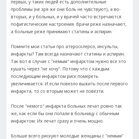
первых, у таких людей есть дополнительные
проблемы (не зря же они боль не чувствуют), а во-
вторых, и у больных, и у врачей часто встречаются
пофигистические настроения. Врачи реже назначают,
а больные реже принимают статины и аспирин.
Помните мои статьи про атеросклероз, инсульты,
инфаркты? Там всегда назначают статины и аспирин.
Так вот в случае с "немым" инфарктом нужно все это
кушать через "не хочу". Потому что с каждым
последующим инфарктом риск помереть
увеличивается. И если повезло выжить после первого
инфаркта, то со вторым может не повезти.
После "немого" инфаркта больных лечат ровно так
же, как если бы они попали в больницу с обычным
инфарктом. Их лечат сразу и очень мощно.
Больше всего рискуют молодые женщины с "немым"