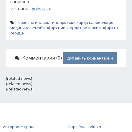
написана…
Источник:
polonsil.ru
болезни
инфаркт
инфаркт миокарда
кардиология
медицина
немой инфаркт миокарда
признаки инфаркта
сердце
Комментарии (0)
Добавить комментарий
[related-news]
{related-news}
[/related-news]
Авторские права
https://wotkakto.ru