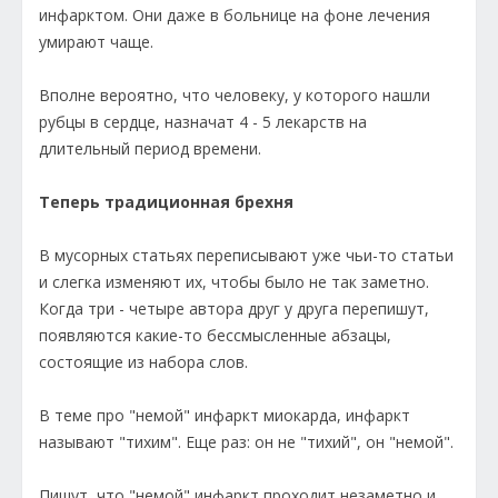
инфарктом. Они даже в больнице на фоне лечения
умирают чаще.
Вполне вероятно, что человеку, у которого нашли
рубцы в сердце, назначат 4 - 5 лекарств на
длительный период времени.
Теперь традиционная брехня
В мусорных статьях переписывают уже чьи-то статьи
и слегка изменяют их, чтобы было не так заметно.
Когда три - четыре автора друг у друга перепишут,
появляются какие-то бессмысленные абзацы,
состоящие из набора слов.
В теме про "немой" инфаркт миокарда, инфаркт
называют "тихим". Еще раз: он не "тихий", он "немой".
Пишут, что "немой" инфаркт проходит незаметно и