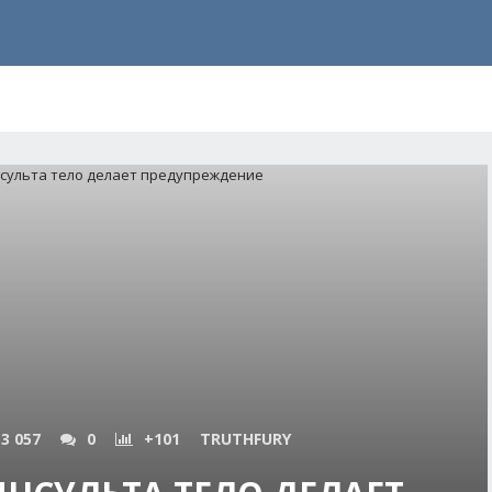
3 057
0
+101
TRUTHFURY