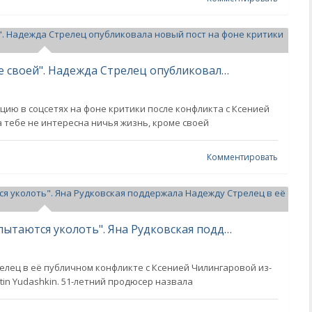
"Не интересна ничья жизнь, кроме своей". Надежда Стрелец опубликовала новый пост на фоне критики в свой адрес
ию в соцсетях на фоне критики после конфликта с Ксенией
а тебе не интересна ничья жизнь, кроме своей
Комментировать
"Чем ярче человек, тем чаще его пытаются уколоть". Яна Рудковская поддержала Надежду Стрелец в её конфликте с Ксенией Чилингаровой
лец в её публичном конфликте с Ксенией Чилингаровой из-
tin Yudashkin. 51-летний продюсер назвала