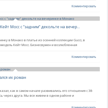
Комментировать
Ким Кардашьян повторила образ Кейт Мосс с "задним" декольте на вечеринке в Монако
нку в Монако в платье из осенней коллекции Gucci, в
рмодель Кейт Мосс. Бизнесвумен и возлюбленная
Комментировать
чался их роман
казал, как в самом начале развивались его отношения с 38-
ь через друга. Мы все живем в одном районе и
Комментировать