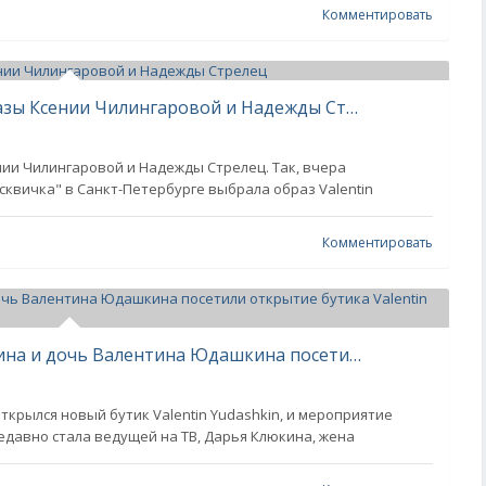
Комментировать
В сети сравнили одинаковые образы Ксении Чилингаровой и Надежды Стрелец
ии Чилингаровой и Надежды Стрелец. Так, вчера
квичка" в Санкт-Петербурге выбрала образ Valentin
Комментировать
Анастасия Решетова, Дарья Клюкина и дочь Валентина Юдашкина посетили открытие бутика Valentin Yudashkin
ткрылся новый бутик Valentin Yudashkin, и мероприятие
едавно стала ведущей на ТВ, Дарья Клюкина, жена