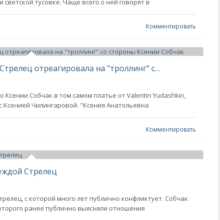
 светской тусовке. Чаще всего о ней говорят в
Комментировать
"Рада вас вдохновлять". Надежда Стрелец отреагировала на "троллинг" со стороны Ксении Собчак
Ксении Собчак в том самом платье от Valentin Yudashkin,
 с Ксенией Чилингаровой. "Ксения Анатольевна
Комментировать
еждой Стрелец
релец, с которой много лет публично конфликтует. Собчак
 которого ранее публично выясняли отношения