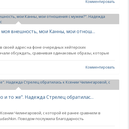
Комментировать
"Почему некоторых так триггерят моя внешность, мои Канны, мои отношения с мужем?". Надежда Стрелец высказалась о критике в свой адрес
в своей адрес на фоне очередных хейтерских
начали обсуждать, сравнивая одинаковые образы, которые
Комментировать
"Масштаб и известность — не одно и то же". Надежда Стрелец обратилась к Ксении Чилингаровой, с которой её сравнили
Ксении Чилингаровой, с которой её ранее сравнили в
Yudashkin. Поводом послужила благодарность