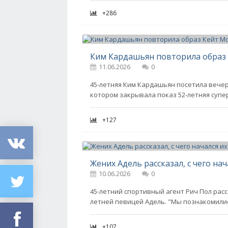
+286
11.06.2026
0
45-летняя Ким Кардашьян посетила вечери
котором закрывала показ 52-летняя супе
+127
Жених Адель рассказал, с чего на
10.06.2026
0
45-летний спортивный агент Рич Пол расс
летней певицей Адель. "Мы познакомилис
+107