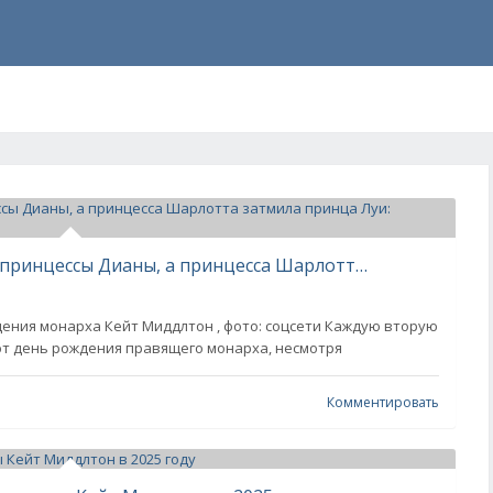
Кейт Миддлтон повторила образ принцессы Дианы, а принцесса Шарлотта затмила принца Луи: королевская семья на Trooping the Colour
ния монарха Кейт Миддлтон , фото: соцсети Каждую вторую
т день рождения правящего монарха, несмотря
Комментировать