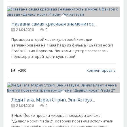
Названа самая красивая знаменитость в мире: 6 фактов о звезде «Дьявол носит Prada» Энн Хэтэуэй
21.04.2026
0
Премьера второй части культовой комедии
запланирована на 1 мая Кадр из фильма «Дьявол носит
Prada» В нью-йоркском Линкольн-центре состоялась
премьера второй части культовой
+290
Комментировать
Леди Гага, Мэрил Стрип, Энн Хэтэуэй, Эмили Блант и Анна Винтур посетили премьеру фильма "Дьявол носит Prada 2"
21.04.2026
0
В Нью-Йорке прошла мировая премьера фильма
"Дьявол носит Prada 2", которую посетили исполнители
главных ролей и другие звёзды. На красную дорожку