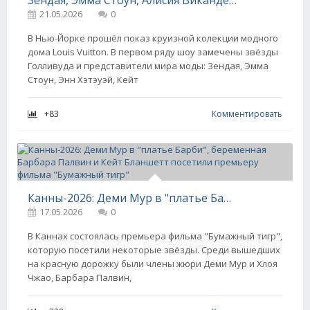
Зендая, Эмма Стоун, Алисия Викандер, Кейт Бланшетт и Энн Хэтэуэй посетили показ Louis Vuitton
21.05.2026
0
В Нью-Йорке прошёл показ круизной колекции модного
дома Louis Vuitton. В первом ряду шоу замечены звёзды
Голливуда и представители мира моды: Зендая, Эмма
Стоун, Энн Хэтэуэй, Кейт
+83
Комментировать
Канны-2026: Деми Мур в "платье Барби", беременная Барбара Палвин и Кейт Бланшетт посетили премьеру фильма "Бумажный тигр"
17.05.2026
0
В Каннах состоялась премьера фильма "Бумажный тигр",
которую посетили некоторые звёзды. Среди вышедших
на красную дорожку были члены жюри Деми Мур и Хлоя
Чжао, Барбара Палвин,