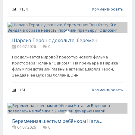
+134
Комментировать
Шарлиз Терон с декольте, беременная Энн Хэтэуэй и Зендая в образе невесты посетили премьеру "Одиссеи"
09.07.2026
0
Продолжается мировой пресс-тур нового фильма
Кристофера Нолана "Одиссея". На премьере в Париже
фильм представили главные актёры: Шарлиз Терон,
Зендая и её муж Том Холланд, Энн
+81
Комментировать
Беременная шестым ребёнком Наталья Водянова появилась на публике с 20-летней дочерью Невой
04.07.2026
0