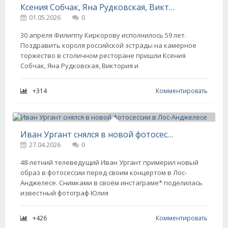
Ксения Собчак, Яна Рудковская, Виктория Шелягова и Ани Лорак отметили день рождения Филиппа Киркорова
01.05.2026
0
30 апреля Филиппу Киркорову исполнилось 59 лет.
Поздравить короля российской эстрады на камерное
торжество в столичном ресторане пришли Ксения
Собчак, Яна Рудковская, Виктория и
+314
Комментировать
Иван Ургант снялся в новой фотосессии в Лос-Анджелесе
27.04.2026
0
48-летний телеведущий Иван Ургант примерил новый
образ в фотосессии перед своим концертом в Лос-
Анджелесе. Снимками в своём инстаграме* поделилась
известный фотограф Юлия
+426
Комментировать