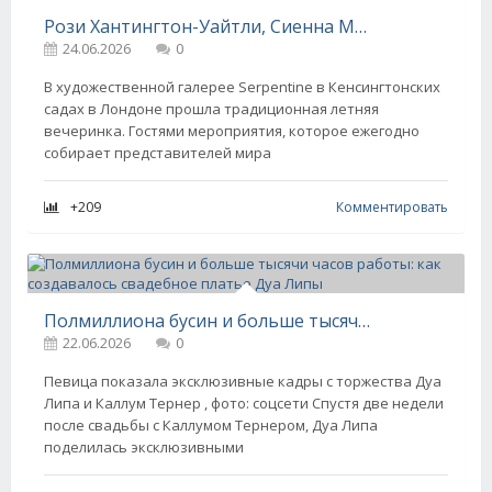
Рози Хантингтон-Уайтли, Сиенна Миллер , Ребел Уилсон и Айла Фишер посетили вечеринку Serpentine в Лондоне
24.06.2026
0
В художественной галерее Serpentine в Кенсингтонских
садах в Лондоне прошла традиционная летняя
вечеринка. Гостями мероприятия, которое ежегодно
собирает представителей мира
+209
Комментировать
Полмиллиона бусин и больше тысячи часов работы: как создавалось свадебное платье Дуа Липы
22.06.2026
0
Певица показала эксклюзивные кадры с торжества Дуа
Липа и Каллум Тернер , фото: соцсети Спустя две недели
после свадьбы с Каллумом Тернером, Дуа Липа
поделилась эксклюзивными