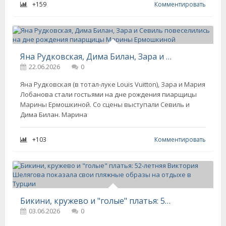
+159
Комментировать
Яна Рудковская, Дима Билан, Зара и Севиль повеселились на дне рождения пиарщицы Марины Ермошкиной
22.06.2026
0
Яна Рудковская (в тотал-луке Louis Vuitton), Зара и Мария
Лобанова стали гостьями на дне рождения пиарщицы
Марины Ермошкиной. Со сцены выступали Севиль и
Дима Билан. Марина
+103
Комментировать
Бикини, кружево и "голые" платья: 52-летняя Виктория Шелягова показала свои пляжные образы на отдыхе в Турции
03.06.2026
0