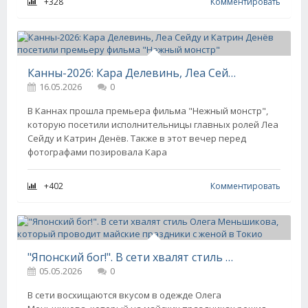
+328
Комментировать
Канны-2026: Кара Делевинь, Леа Сейду и Катрин Денёв посетили премьеру фильма "Нежный монстр"
16.05.2026
0
В Каннах прошла премьера фильма "Нежный монстр",
которую посетили исполнительницы главных ролей Леа
Сейду и Катрин Денёв. Также в этот вечер перед
фотографами позировала Кара
+402
Комментировать
"Японский бог!". В сети хвалят стиль Олега Меньшикова, который проводит майские праздники с женой в Токио
05.05.2026
0
В сети восхищаются вкусом в одежде Олега