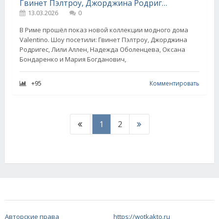
Гвинет Пэлтроу, Джорджина Родригес, Надежда Оболенцева среди гостей и сын Наоми Уоттс — на подиуме на показе Valentino
13.03.2026
0
В Риме прошёл показ новой коллекции модного дома
Valentino. Шоу посетили: Гвинет Пэлтроу, Джорджина
Родригес, Лили Аллен, Надежда Оболенцева, Оксана
Бондаренко и Мария Богданович,
+95
Комментировать
1
2
Авторские права
https://wotkakto.ru