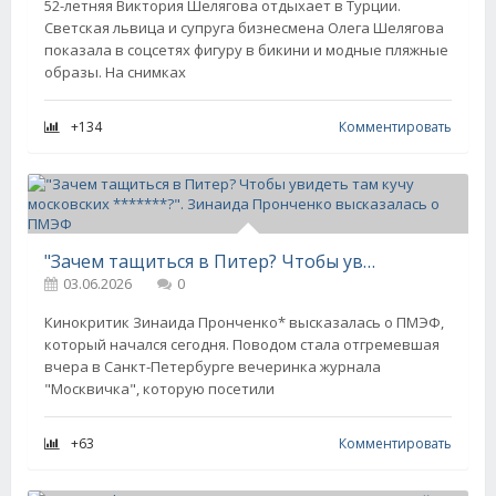
52-летняя Виктория Шелягова отдыхает в Турции.
Светская львица и супруга бизнесмена Олега Шелягова
показала в соцсетях фигуру в бикини и модные пляжные
образы. На снимках
+134
Комментировать
"Зачем тащиться в Питер? Чтобы увидеть там кучу московских *******?". Зинаида Пронченко высказалась о ПМЭФ
03.06.2026
0
Кинокритик Зинаида Пронченко* высказалась о ПМЭФ,
который начался сегодня. Поводом стала отгремевшая
вчера в Санкт-Петербурге вечеринка журнала
"Москвичка", которую посетили
+63
Комментировать