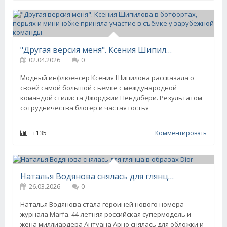
"Другая версия меня". Ксения Шипилова в ботфортах, перьях и мини-юбке приняла участие в съёмке у зарубежной команды
02.04.2026
0
Модный инфлюенсер Ксения Шипилова рассказала о
своей самой большой съёмке с международной
командой стилиста Джорджии Пендлбери. Результатом
сотрудничества блогер и частая гостья
+135
Комментировать
Наталья Водянова снялась для глянца в образах Dior
26.03.2026
0
Наталья Водянова стала героиней нового номера
журнала Marfa. 44-летняя российская супермодель и
жена миллиардера Антуана Арно снялась для обложки и