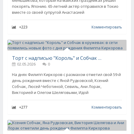
Меньшикова, который на майских праздниках решил
покорять Японию. 65-летний актёр отправился в Токио
вместе со своей супругой Анастасией
+223
Комментировать
Торт с надписью "Король" и Собчак в кружевах: в сети появились новые фото с дня рождения Филиппа Киркорова
02.05.2026
0
На днях Филипп Киркоров с размахом отметил свой 59-й
день рождения вместе с Яной Рудковской, Ксений
Собчак, Люсей Чеботиной, Севиль, Ани Лорак,
Викторией и Олегом Шеляговыми, Идой
+277
Комментировать