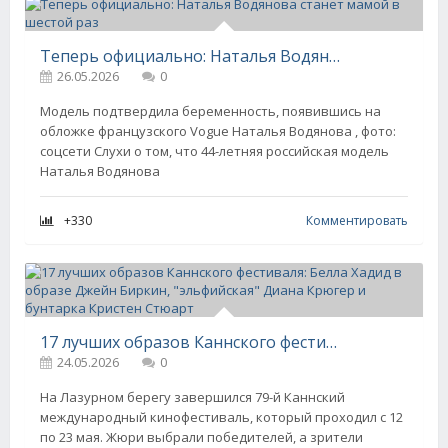
Теперь официально: Наталья Водянова станет мамой в шестой раз
26.05.2026
0
Модель подтвердила беременность, появившись на
обложке французского Vogue Наталья Водянова , фото:
соцсети Слухи о том, что 44-летняя российская модель
Наталья Водянова
+330
Комментировать
17 лучших образов Каннского фестиваля: Белла Хадид в образе Джейн Биркин, "эльфийская" Диана Крюгер и бунтарка Кристен Стюарт
24.05.2026
0
На Лазурном берегу завершился 79-й Каннский
международный кинофестиваль, который проходил с 12
по 23 мая. Жюри выбрали победителей, а зрители