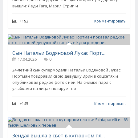
вышли: Леди Гага, Мэрил Стрип и
+193
Комментировать
Сын Натальи Водяновой Лукас Портман показал редкое фото со своей девушкой в честь её дня рождения
17.04.2026
0
24-летний сын супермодели Натальи Водяновой Лукас
Портман поздравил свою девушку Эрин в соцсетях и
опубликовал редкое фото с ней. На снимке пара с
улыбками на лицах позирует во
+145
Комментировать
Зендая вышла в свет в кутюрном платье Schiaparelli из 65 тысяч шёлковых перьев