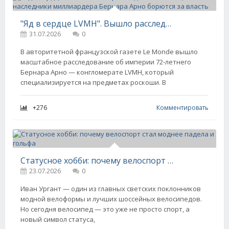
"Яд в сердце LVMH". Вышло расследование о том, как наследники миллиардера Бернара Арно борются за власть
31.07.2026
0
В авторитетной французской газете Le Monde вышло
масштабное расследование об империи 72-летнего
Бернара Арно — конгломерате LVMH, который
специализируется на предметах роскоши. В
+276
Комментировать
Статусное хобби: почему велоспорт стал моднее падела и гольфа
23.07.2026
0
Иван Ургант — один из главных светских поклонников
модной велоформы и лучших шоссейных велосипедов.
Но сегодня велосипед — это уже не просто спорт, а
новый символ статуса,