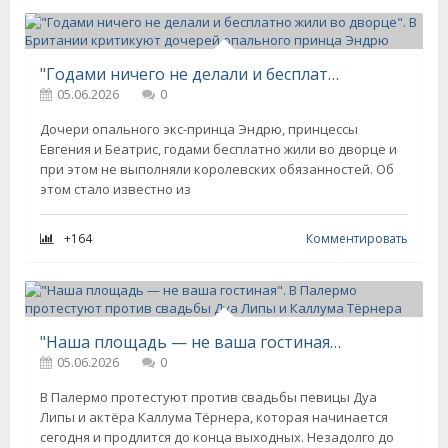
"Годами ничего не делали и бесплатно жили во дворце". В Британии критикуют дочерей опального принца Эндрю
05.06.2026
0
Дочери опального экс-принца Эндрю, принцессы
Евгения и Беатрис, годами бесплатно жили во дворце и
при этом не выполняли королевских обязанностей. Об
этом стало известно из
+164
Комментировать
"Наша площадь — не ваша гостиная". В Палермо протестуют против свадьбы Дуа Липы и Каллума Тёрнера
05.06.2026
0
В Палермо протестуют против свадьбы певицы Дуа
Липы и актёра Каллума Тёрнера, которая начинается
сегодня и продлится до конца выходных. Незадолго до