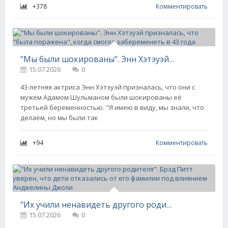
+378
Комментировать
"Мы были шокированы". Энн Хэтэуэй призналась, что "была поражена", когда смогла забеременеть в 43 года
15.07.2026
0
43-летняя актриса Энн Хэтэуэй призналась, что они с
мужем Адамом Шульманом были шокированы её
третьей беременностью. "Я имею в виду, мы знали, что
делаем, но мы были так
+94
Комментировать
"Их учили ненавидеть другого родителя". Брэд Питт уверен, что дети отказались от его фамилии под влиянием Анджелины Джоли
15.07.2026
0