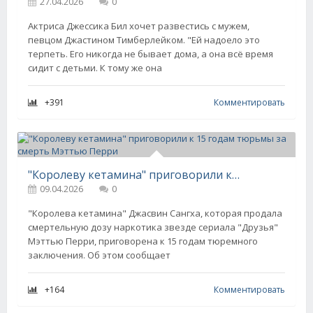
27.04.2026
0
Актриса Джессика Бил хочет развестись с мужем,
певцом Джастином Тимберлейком. "Ей надоело это
терпеть. Его никогда не бывает дома, а она всё время
сидит с детьми. К тому же она
+391
Комментировать
"Королеву кетамина" приговорили к 15 годам тюрьмы за смерть Мэттью Перри
09.04.2026
0
"Королева кетамина" Джасвин Сангха, которая продала
смертельную дозу наркотика звезде сериала "Друзья"
Мэттью Перри, приговорена к 15 годам тюремного
заключения. Об этом сообщает
+164
Комментировать