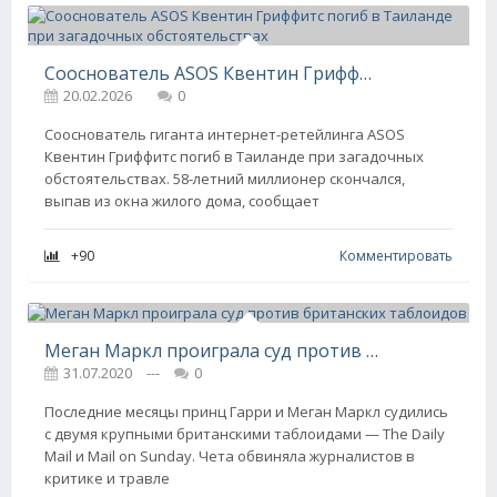
Сооснователь ASOS Квентин Гриффитс погиб в Таиланде при загадочных обстоятельствах
20.02.2026
0
Сооснователь гиганта интернет-ретейлинга ASOS
Квентин Гриффитс погиб в Таиланде при загадочных
обстоятельствах. 58-летний миллионер скончался,
выпав из окна жилого дома, сообщает
+90
Комментировать
Меган Маркл проиграла суд против британских таблоидов
31.07.2020
---
0
Последние месяцы принц Гарри и Меган Маркл судились
с двумя крупными британскими таблоидами — The Daily
Mail и Mail on Sunday. Чета обвиняла журналистов в
критике и травле