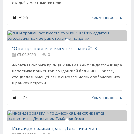
свадьбы местные жители
+126
Комментировать
"Они прошли всё вместе со мной". Кейт Миддлтон рассказала, как её рак отразился на детях
05.06.2026
0
44-летняя супруга принца Уильяма Кейт Миддлтон вчера
навестила пациентов лондонской больницы Christie,
специализирующейся на онкологических заболеваниях.
В рамках встречи
+124
Комментировать
Инсайдер заявил, что Джессика Бил собирается развестись с Джастином Тимберлейком