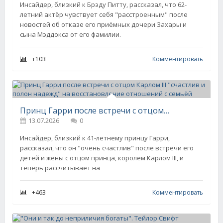
Инсайдер, близкий к Брэду Питту, рассказал, что 62-
летний актёр чувствует себя "расстроенным" после
новостей об отказе его приёмных дочери Захары и
сына Мэддокса от его фамилии.
+103
Комментировать
Принц Гарри после встречи с отцом Карлом III "счастлив и полон надежд" на восстановление отношений с семьёй
13.07.2026
0
Инсайдер, близкий к 41-летнему принцу Гарри,
рассказал, что он "очень счастлив" после встречи его
детей и жены с отцом принца, королем Карлом III, и
теперь рассчитывает на
+463
Комментировать