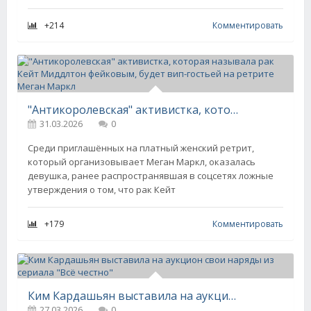
+214
Комментировать
"Антикоролевская" активистка, которая называла рак Кейт Миддлтон фейковым, будет вип-гостьей на ретрите Меган Маркл
31.03.2026
0
Среди приглашённых на платный женский ретрит,
который организовывает Меган Маркл, оказалась
девушка, ранее распространявшая в соцсетях ложные
утверждения о том, что рак Кейт
+179
Комментировать
Ким Кардашьян выставила на аукцион свои наряды из сериала "Всё честно"
27.03.2026
0