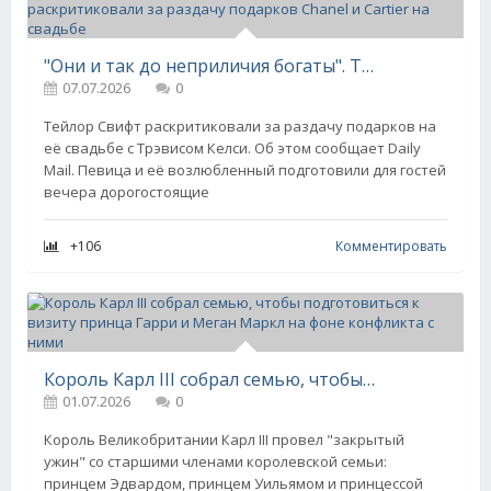
"Они и так до неприличия богаты". Тейлор Свифт раскритиковали за раздачу подарков Chanel и Cartier на свадьбе
07.07.2026
0
Тейлор Свифт раскритиковали за раздачу подарков на
её свадьбе с Трэвисом Келси. Об этом сообщает Daily
Mail. Певица и её возлюбленный подготовили для гостей
вечера дорогостоящие
+106
Комментировать
Король Карл III собрал семью, чтобы подготовиться к визиту принца Гарри и Меган Маркл на фоне конфликта с ними
01.07.2026
0
Король Великобритании Карл III провел "закрытый
ужин" со старшими членами королевской семьи:
принцем Эдвардом, принцем Уильямом и принцессой