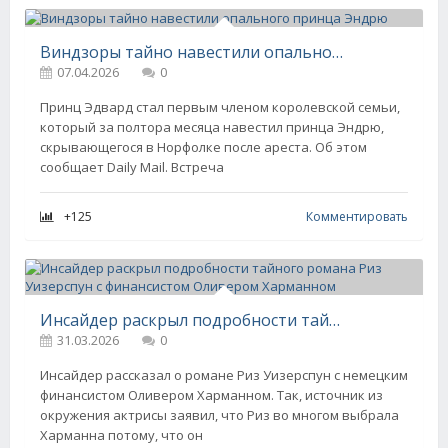
Виндзоры тайно навестили опального принца Эндрю
07.04.2026
0
Принц Эдвард стал первым членом королевской семьи,
который за полтора месяца навестил принца Эндрю,
скрывающегося в Норфолке после ареста. Об этом
сообщает Daily Mail. Встреча
+125
Комментировать
Инсайдер раскрыл подробности тайного романа Риз Уизерспун с финансистом Оливером Харманном
31.03.2026
0
Инсайдер рассказал о романе Риз Уизерспун с немецким
финансистом Оливером Харманном. Так, источник из
окружения актрисы заявил, что Риз во многом выбрала
Харманна потому, что он