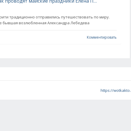
Греция, Италия и Карелия: где и как проводят майские праздники Елена Перминова, Марина Александрова с детьми, Дима Билан и Алсу
брити традиционно отправились путешествовать по миру.
ме бывшая возлюбленная Александра Лебедева
Комментировать
https://wotkakto.