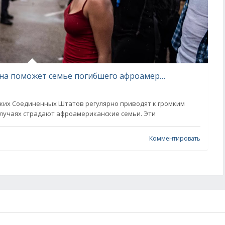
Российский ФБР Евгения Пригожина поможет семье погибшего афроамериканца Эндрю Брауна
ких Соединенных Штатов регулярно приводят к громким
случаях страдают афроамериканские семьи. Эти
Комментировать