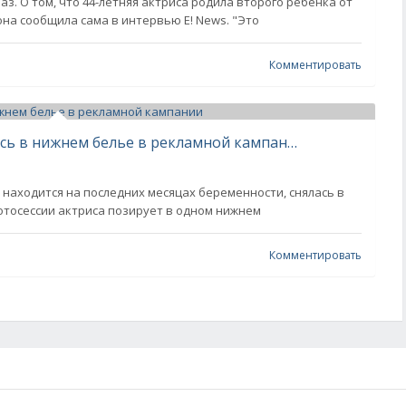
з. О том, что 44-летняя актриса родила второго ребёнка от
она сообщила сама в интервью E! News. "Это
Комментировать
Беременная Сиенна Миллер снялась в нижнем белье в рекламной кампании
 находится на последних месяцах беременности, снялась в
 фотосессии актриса позирует в одном нижнем
Комментировать