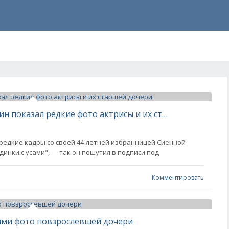
Бойфренд Сиенны Миллер Оли Грин показал редкие фото актрисы и их старшей дочери
редкие кадры со своей 44-летней избранницей Сиенной
инки с усами", — так он пошутил в подписи под
Комментировать
ими фото повзрослевшей дочери