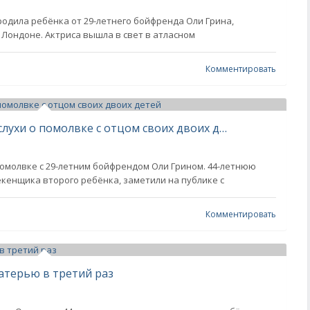
родила ребёнка от 29-летнего бойфренда Оли Грина,
 Лондоне. Актриса вышла в свет в атласном
Комментировать
Сиенна Миллер спровоцировала слухи о помолвке с отцом своих двоих детей
помолвке с 29-летним бойфрендом Оли Грином. 44-летнюю
екенщика второго ребёнка, заметили на публике с
Комментировать
атерью в третий раз