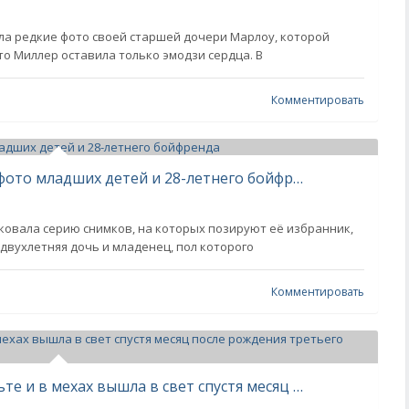
ла редкие фото своей старшей дочери Марлоу, которой
ото Миллер оставила только эмодзи сердца. В
Комментировать
Сиенна Миллер показала редкие фото младших детей и 28-летнего бойфренда
ковала серию снимков, на которых позируют её избранник,
 двухлетняя дочь и младенец, пол которого
Комментировать
44-летняя Сиенна Миллер с декольте и в мехах вышла в свет спустя месяц после рождения третьего ребёнка