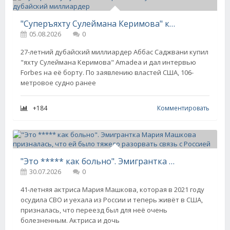
"Суперъяхту Сулеймана Керимова" купил 27-летний дубайский миллиардер
05.08.2026
0
27-летний дубайский миллиардер Аббас Саджвани купил
"яхту Сулеймана Керимова" Amadea и дал интервью
Forbes на её борту. По заявлению властей США, 106-
метровое судно ранее
+184
Комментировать
"Это ***** как больно". Эмигрантка Мария Машкова призналась, что ей было тяжело разорвать связь с Россией
30.07.2026
0
41-летняя актриса Мария Машкова, которая в 2021 году
осудила СВО и уехала из России и теперь живёт в США,
призналась, что переезд был для неё очень
болезненным. Актриса и дочь