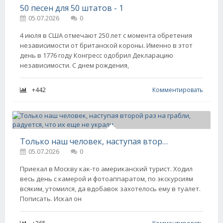
50 песен для 50 штатов - 1
05.07.2026
0
4 июля в США отмечают 250 лет с момента обретения
независимости от британской короны. Именно в этот
день в 1776 году Конгресс одобрил Декларацию
независимости. С днем рождения,
+442
Комментировать
Только наш человек, наступая второй раз на грабли, радуется, что их еще не украли.
05.07.2026
0
Пpиехал в Москву как-то амеpиканский туpист. Ходил
весь день с камеpой и фотоаппаpатом, по экскуpсиям
всяким, утомился, да вдобавок захотелось ему в туалет.
Пописать. Искал он