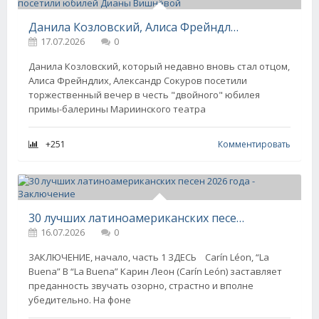
Данила Козловский, Алиса Фрейндлих, Александр Сокуров посетили юбилей Дианы Вишнёвой
17.07.2026
0
Данила Козловский, который недавно вновь стал отцом,
Алиса Фрейндлих, Александр Сокуров посетили
торжественный вечер в честь "двойного" юбилея
примы-балерины Мариинского театра
+251
Комментировать
30 лучших латиноамериканских песен 2026 года - Заключение
16.07.2026
0
ЗАКЛЮЧЕНИЕ, начало, часть 1 ЗДЕСЬ Carín Léon, “La
Buena” В “La Buena” Карин Леон (Carín León) заставляет
преданность звучать озорно, страстно и вполне
убедительно. На фоне