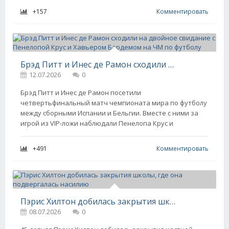
+157
Комментировать
Брэд Питт и Инес де Рамон сходили на двойное свидание с Пенелопой Крус и Хавьером Бардемом на ЧМ по футболу
12.07.2026
0
Брэд Питт и Инес де Рамон посетили
четвертьфинальный матч чемпионата мира по футболу
между сборными Испании и Бельгии. Вместе с ними за
игрой из VIP-ложи наблюдали Пенелопа Крус и
+491
Комментировать
Пэрис Хилтон добилась закрытия школы, где она подвергалась насилию
08.07.2026
0