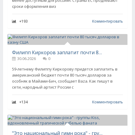
менее доступным для россиян. Страны ЕС продлевают
сроки оформления виз
+193
Комментировать
Филипп Киркоров заплатит почти 80 тысяч долларов в казну США
30.06.2026
0
59-летнему Филиппу Киркорову придется заплатить в
американский бюджет почти 80 тысяч долларов за
особняк в Майами-Бич, сообщает Baza. Как пишут в
сети, народный артист России с
+134
Комментировать
"Это национальный гимн рока" - группы Kiss, вдохновленный трагической гибелью фаната