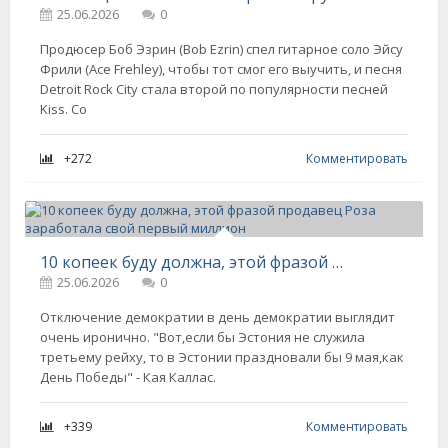
25.06.2026
0
Продюсер Боб Эзрин (Bob Ezrin) спел гитарное соло Эйсу
Фрили (Ace Frehley), чтобы тот смог его выучить, и песня
Detroit Rock City стала второй по популярности песней
Kiss. Со
+272
Комментировать
10 копеек буду должна, этой фразой продавец Роза заработала свой первый миллион
25.06.2026
0
Отключение демократии в день демократии выглядит
очень иронично. "Вот,если бы Эстония не служила
третьему рейху, то в Эстонии праздновали бы 9 мая,как
День Победы" - Кая Каллас.
+339
Комментировать