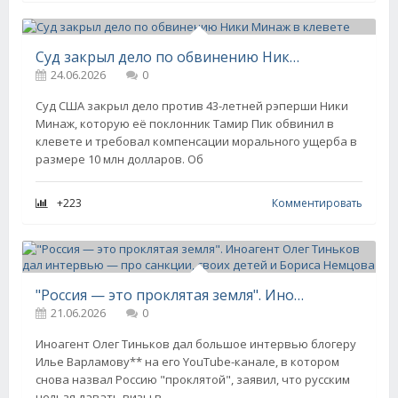
Суд закрыл дело по обвинению Ники Минаж в клевете
24.06.2026
0
Суд США закрыл дело против 43-летней рэперши Ники
Минаж, которую её поклонник Тамир Пик обвинил в
клевете и требовал компенсации морального ущерба в
размере 10 млн долларов. Об
+223
Комментировать
"Россия — это проклятая земля". Иноагент Олег Тиньков дал интервью — про санкции, своих детей и Бориса Немцова
21.06.2026
0
Иноагент Олег Тиньков дал большое интервью блогеру
Илье Варламову** на его YouTube-канале, в котором
снова назвал Россию "проклятой", заявил, что русским
нельзя давать визы в