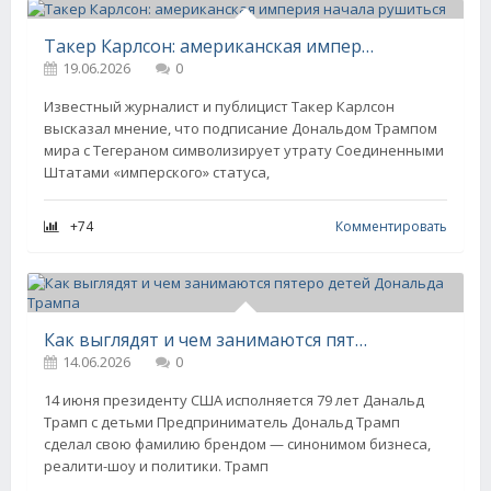
Такер Карлсон: американская империя начала рушиться
19.06.2026
0
Известный журналист и публицист Такер Карлсон
высказал мнение, что подписание Дональдом Трампом
мира с Тегераном символизирует утрату Соединенными
Штатами «имперского» статуса,
+74
Комментировать
Как выглядят и чем занимаются пятеро детей Дональда Трампа
14.06.2026
0
14 июня президенту США исполняется 79 лет Данальд
Трамп с детьми Предприниматель Дональд Трамп
сделал свою фамилию брендом — синонимом бизнеса,
реалити-шоу и политики. Трамп