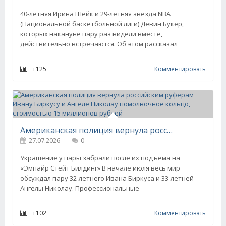
40-летняя Ирина Шейк и 29-летняя звезда NBA
(Национальной баскетбольной лиги) Девин Букер,
которых накануне пару раз видели вместе,
действительно встречаются. Об этом рассказал
+125
Комментировать
Американская полиция вернула российским руферам Ивану Биркусу и Ангеле Николау помолвочное кольцо, стоимостью 15 миллионов рублей
27.07.2026
0
Украшение у пары забрали после их подъема на
«Эмпайр Стейт Билдинг» В начале июля весь мир
обсуждал пару 32-летнего Ивана Биркуса и 33-летней
Ангелы Николау. Профессиональные
+102
Комментировать