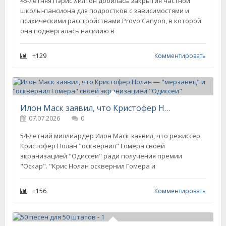
45-летняя Пэрис Хилтон добилась закрытия частной
школы-пансиона для подростков с зависимостями и
психическими расстройствами Provo Canyon, в которой
она подвергалась насилию в
+129
Комментировать
Илон Маск заявил, что Кристофер Нолан — "мерзавец" и "осквернил Гомера" своей экранизацией "Одиссеи"
07.07.2026
0
54-летний миллиардер Илон Маск заявил, что режиссёр
Кристофер Нолан "осквернил" Гомера своей
экранизацией "Одиссеи" ради получения премии
"Оскар". "Крис Нолан осквернил Гомера и
+156
Комментировать