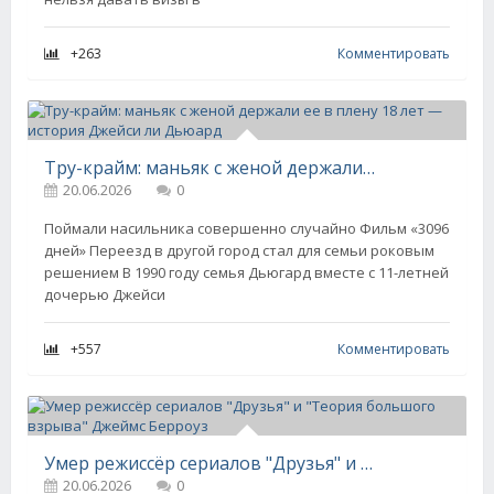
+263
Комментировать
Тру-крайм: маньяк с женой держали ее в плену 18 лет — история Джейси ли Дьюард
20.06.2026
0
Поймали насильника совершенно случайно Фильм «3096
дней» Переезд в другой город стал для семьи роковым
решением В 1990 году семья Дьюгард вместе с 11-летней
дочерью Джейси
+557
Комментировать
Умер режиссёр сериалов "Друзья" и "Теория большого взрыва" Джеймс Берроуз
20.06.2026
0