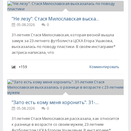
"Не лезу". Стася Милославская высказалась по поводу пластики
05.08.2026
0
31-летняя Стася Милославская, которая весной вышла
замуж за 23-летнего футболиста ЦСКА Егора Ушакова,
высказалась по поводу пластики. В своём инстаграме*
актриса написала, что
+159
Комментировать
"Зато есть кому меня хоронить". 31-летняя Стася Милославская высказалась о разнице в возрасте с 23-летним мужем
05.08.2026
0
31-летняя Стася Милославская рассказала, как относится
к разнице в возрасте со своим мужем, 23-летним
футболистом ЦСКА Егором Ушаковым. В инстаграме*