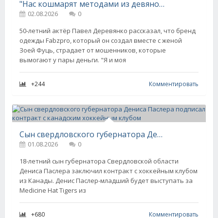
"Нас кошмарят методами из девяностых". Павел Деревянко рассказал, что его с женой бренд атакуют мошенники
02.08.2026
0
50-летний актёр Павел Деревянко рассказал, что бренд
одежды Fabzpro, который он создал вместе с женой
Зоей Фуць, страдает от мошенников, которые
вымогают у пары деньги. "Я и моя
+244
Комментировать
Сын свердловского губернатора Дениса Паслера подписал контракт с канадским хоккейным клубом
01.08.2026
0
18-летний сын губернатора Свердловской области
Дениса Паслера заключил контракт с хоккейным клубом
из Канады. Денис Паслер-младший будет выступать за
Medicine Hat Tigers из
+680
Комментировать