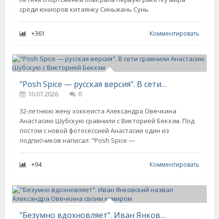
среди юниоров китаянку Синьжань Сунь
+361
Комментировать
"Posh Spice — русская версия". В сети сравнили Анастасию Шубскую с Викторией Бекхэм
10.07.2026
0
32-летнюю жену хоккеиста Александра Овечкина
Анастасию Шубскую сравнили с Викторией Бекхэм. Под
постом с новой фотосессией Анастасии один из
подписчиков написал: "Posh Spice —
+94
Комментировать
"Безумно вдохновляет". Иван Янковский назвал Александра Овечкина своим кумиром