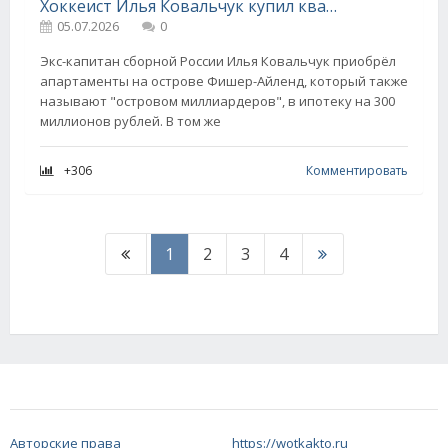
Хоккеист Илья Ковальчук купил квартиру по соседству с Джулией Робертс и Опрой Уинфри в США
05.07.2026
0
Экс-капитан сборной России Илья Ковальчук приобрёл
апартаменты на острове Фишер-Айленд, который также
называют "островом миллиардеров", в ипотеку на 300
миллионов рублей. В том же
+306
Комментировать
1
2
3
4
Авторские права
https://wotkakto.ru