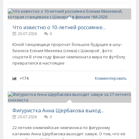
Что известно о 10-летней россиянке Есении Михеевой, которая станцевала с Шакирой в финале ЧМ-2026
20.07.2026
0
Юной танцовщице пророчат большое будущее в шоу-
бизнесе Есения Михеева (слева) с Шакирой , фото:
соцсети В этом году финал чемпионата мира по футболу
превратился в настоящее
+174
Комментировать
Фигуристка Анна Щербакова выходит замуж за 27-летнего хоккеиста
20.07.2026
0
22-летняя олимпийская чемпионка по фигурному
катанию Анна Щербакова выходит замуж. О том, что её