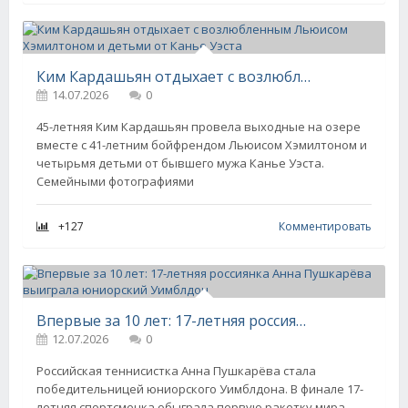
Ким Кардашьян отдыхает с возлюбленным Льюисом Хэмилтоном и детьми от Канье Уэста
14.07.2026
0
45-летняя Ким Кардашьян провела выходные на озере
вместе с 41-летним бойфрендом Льюисом Хэмилтоном и
четырьмя детьми от бывшего мужа Канье Уэста.
Семейными фотографиями
+127
Комментировать
Впервые за 10 лет: 17-летняя россиянка Анна Пушкарёва выиграла юниорский Уимблдон
12.07.2026
0
Российская теннисистка Анна Пушкарёва стала
победительницей юниорского Уимблдона. В финале 17-
летняя спортсменка обыграла первую ракетку мира