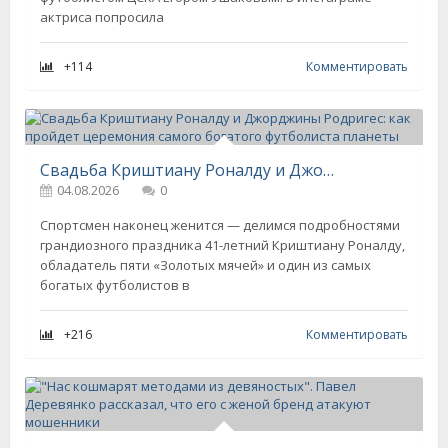
актриса попросила
+114
Комментировать
Свадьба Криштиану Роналду и Джорджины Родригес: как пройдет церемония самого богатого футболиста планеты
04.08.2026
0
Спортсмен наконец женится — делимся подробностями
грандиозного праздника 41-летний Криштиану Роналду,
обладатель пяти «Золотых мячей» и один из самых
богатых футболистов в
+216
Комментировать