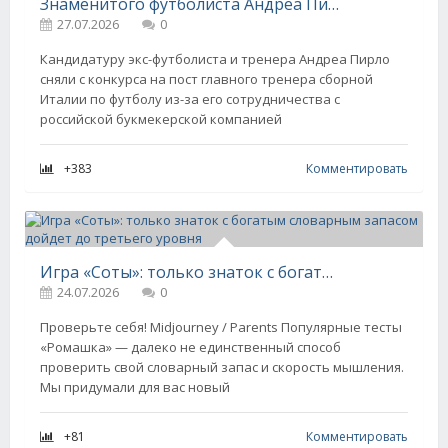
Знаменитого футболиста Андреа Пирло "отменили" в Италии из-за контракта с российским букмекером
27.07.2026
0
Кандидатуру экс-футболиста и тренера Андреа Пирло
сняли с конкурса на пост главного тренера сборной
Италии по футболу из-за его сотрудничества с
российской букмекерской компанией
+383
Комментировать
Игра «Соты»: только знаток с богатым словарным запасом дойдет до третьего уровня
24.07.2026
0
Проверьте себя! Midjourney / Parents Популярные тесты
«Ромашка» — далеко не единственный способ
проверить свой словарный запас и скорость мышления.
Мы придумали для вас новый
+81
Комментировать