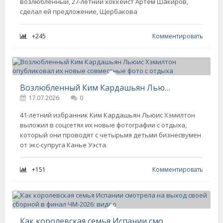
возлюбленный, 27-летний хоккеист Артём Шакиров,
сделал ей предложение, Щербакова
+245
Комментировать
Возлюбленный Ким Кардашьян Льюис Хэмилтон опубликовал их новые совместные фото с отдыха
17.07.2026
0
41-летний избранник Ким Кардашьян Льюис Хэмилтон
выложил в соцсетях их новые фотографии с отдыха,
который они проводят с четырьмя детьми бизнесвумен
от экс-супруга Канье Уэста.
+151
Комментировать
Как королевская семья Испании смотрела на выход своей сборной в финал ЧМ-2026: видео