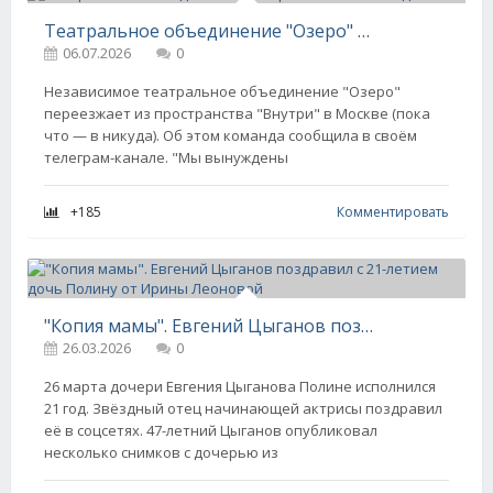
Театральное объединение "Озеро" осталось без дома
06.07.2026
0
Независимое театральное объединение "Озеро"
переезжает из пространства "Внутри" в Москве (пока
что — в никуда). Об этом команда сообщила в своём
телеграм-канале. "Мы вынуждены
+185
Комментировать
"Копия мамы". Евгений Цыганов поздравил с 21-летием дочь Полину от Ирины Леоновой
26.03.2026
0
26 марта дочери Евгения Цыганова Полине исполнился
21 год. Звёздный отец начинающей актрисы поздравил
её в соцсетях. 47-летний Цыганов опубликовал
несколько снимков с дочерью из