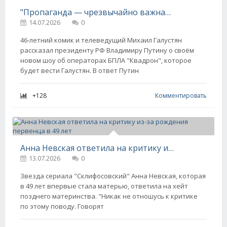
"Пропаганда — чрезвычайно важная вещь". Михаил Галустян обсудил с Владимиром Путиным своё шоу о БПЛА
14.07.2026
0
46-летний комик и телеведущий Михаил Галустян
рассказал президенту РФ Владимиру Путину о своём
новом шоу об операторах БПЛА "Квадрон", которое
будет вести Галустян. В ответ Путин
+128
Комментировать
Анна Невская ответила на критику из-за рождения первенца в 49 лет
13.07.2026
0
Звезда сериала "Склифосовский" Анна Невская, которая
в 49 лет впервые стала матерью, ответила на хейт
позднего материнства. "Никак не отношусь к критике
по этому поводу. Говорят