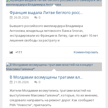
Франция выдала Литве беглого российского банкира и экс-миллиардера Владимира Антонова
26.05.2026
0
Бывшего российского миллиардера Владимира
Антонова, владельца литовского банка Snoras,
экстрадировали из Франции в Литву, где его ждёт 10 лет
лишения свободы за растрату и
+111
Комментировать
В Молдавии возмущены тратами властей на концерт Максима Галкина*
21.05.2026
0
Жители Молдавии возмутились тратами властей на
выступление Максима Галкина*, которые, по их мнению,
следовало направить на ремонт дорог. Как сообщают
РИА "Новости", пригласить