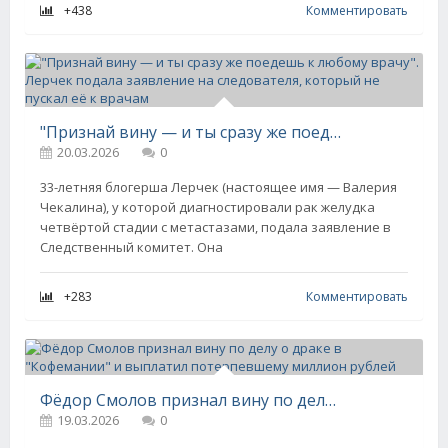
+438
Комментировать
"Признай вину — и ты сразу же поедешь к любому врачу". Лерчек подала заявление на следователя, который не пускал её к врачам
20.03.2026
0
33-летняя блогерша Лерчек (настоящее имя — Валерия
Чекалина), у которой диагностировали рак желудка
четвёртой стадии с метастазами, подала заявление в
Следственный комитет. Она
+283
Комментировать
Фёдор Смолов признал вину по делу о драке в "Кофемании" и выплатил потерпевшему миллион рублей
19.03.2026
0