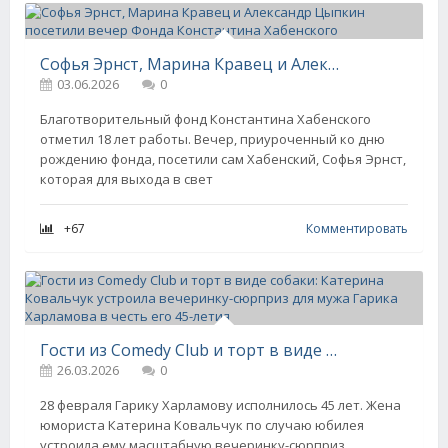
Софья Эрнст, Марина Кравец и Александр Цыпкин посетили вечер Фонда Константина Хабенского
03.06.2026
0
Благотворительный фонд Константина Хабенского
отметил 18 лет работы. Вечер, приуроченный ко дню
рождению фонда, посетили сам Хабенский, Софья Эрнст,
которая для выхода в свет
+67
Комментировать
Гости из Comedy Club и торт в виде собаки: Катерина Ковальчук устроила вечеринку-сюрприз для мужа Гарика Харламова в честь его 45-летия
26.03.2026
0
28 февраля Гарику Харламову исполнилось 45 лет. Жена
юмориста Катерина Ковальчук по случаю юбилея
устроила ему масштабную вечеринку-сюрприз.